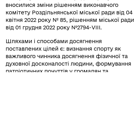
вносилися зміни рішенням виконавчого
комітету Роздільнянської міської ради від 04
квітня 2022 року № 85, рішенням міської ради
від 01 грудня 2022 року №2794-VIII.
Шляхами і способами досягнення
поставлених цілей є: визнання спорту як
важливого чинника досягнення фізичної та
духовної досконалості людини, формування
патріотичних почуттів у громадян та
позитивного міжнародного іміджу громади,
задоволення потреб кожного мешканця
громади у зміцненні здоров’я, фізичного
виховання та занять спортом, сприяння
безперервності та послідовності занять
фізичною культурою і спортом громадян
різних вікових груп, проведення поточного
ремонту будівель стадіону з метою
забезпечення безпеки життя та здоров’я