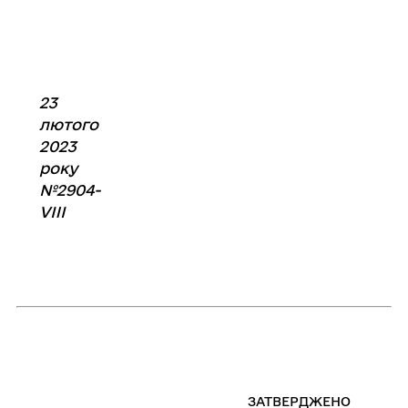
23
лютого
2023
року
№2904-
VIIІ
ЗАТВЕРДЖЕНО