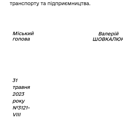
транспорту та підприємництва.
Міський
Валерій
⠀⠀⠀⠀⠀⠀⠀⠀⠀⠀⠀⠀⠀⠀⠀
голова
⠀
ШОВКАЛЮК
31
травня
2023
року
№3121-
VIIІ