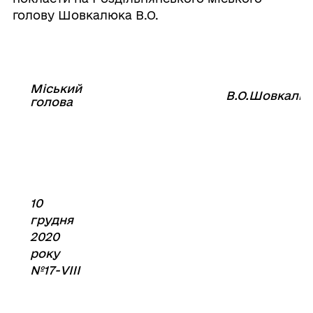
голову Шовкалюка В.О.
Міський
⠀⠀⠀⠀⠀⠀⠀⠀⠀⠀⠀⠀⠀⠀⠀
В.О.Шовкалю
голова
⠀
10
грудня
2020
року
№17-VIII