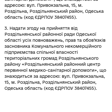
адресою: вул. Привокзальна, 15, м.
Роздільна, Роздільнянський район, Одеська
область (код ЄДРПОУ 38407455).
3. Надати згоду на прийняття від
Роздільнянської районної ради Одеської
області усіх повноважень, прав та обов’язків
засновника Комунального некомерційного
підприємства спільної власності
територіальних громад Роздільнянського
району «Роздільнянський районний центр
первинної медико-санітарної допомоги», що
знаходиться за адресою: вул. Привокзальна,
15, м. Роздільна, Роздільнянський район,
Одеська область (код ЄДРПОУ 38407455).
4. Контроль за виконанням даного рішення
покласти на Роздільнянського міського
голову Шовкалюка В.О.