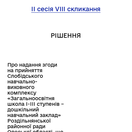
ІІ сесія
VIII
скликання
РІШЕННЯ
Про надання згоди
на прийняття
Слобідського
навчально-
виховного
комплексу
«Загальноосвітня
школа І-ІІІ ступенів –
дошкільний
навчальний заклад»
Роздільнянської
районної ради
Одеської області, що