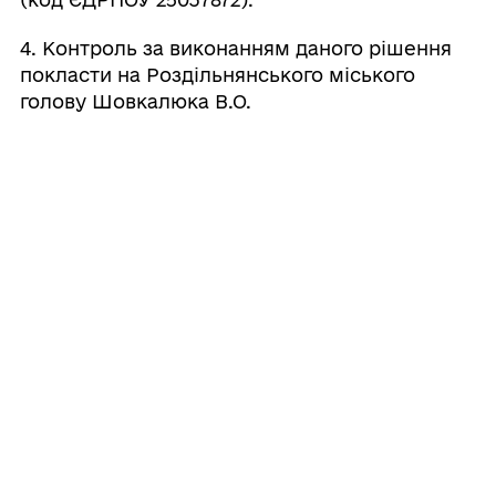
4. Контроль за виконанням даного рішення
покласти на Роздільнянського міського
голову Шовкалюка В.О.
Міський
⠀⠀⠀⠀⠀⠀⠀⠀⠀⠀⠀⠀⠀⠀⠀
В.О.Шовкалю
голова
⠀
16
грудня
2020
року