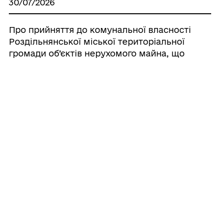
30/07/2026
Про прийняття до комунальної власності
Роздільнянської міської територіальної
громади об’єктів нерухомого майна, що
належали до комунальної власності
територіальної громади Кам’янської
сільської ради, але не увійшли до
передавального акту під час
реорганізації Кам’янської сільської ради
Роздільнянського району
30/07/2026
Про надання згоди на безоплатне
прийняття транспортних засобів
спеціального призначення – пожежно-
рятувальних автомобілів із державної