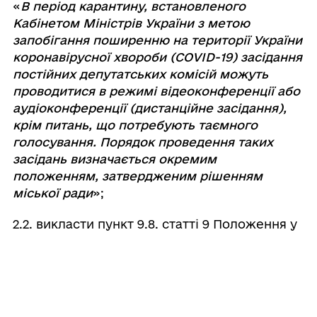
«
В період карантину, встановленого
Кабінетом Міністрів України з метою
запобігання поширенню на території України
коронавірусної хвороби (COVID-19) засідання
постійних депутатських комісій можуть
проводитися в режимі відеоконференції або
аудіоконференції (дистанційне засідання),
крім питань, що потребують таємного
голосування. Порядок проведення таких
засідань визначається окремим
положенням, затвердженим рішенням
міської ради
»;
2.2. викласти пункт 9.8. статті 9 Положення у
новій редакції:
«
Голова постійної комісії може бути
звільнений з посади за умови, якщо за його
звільнення проголосувало не менше як