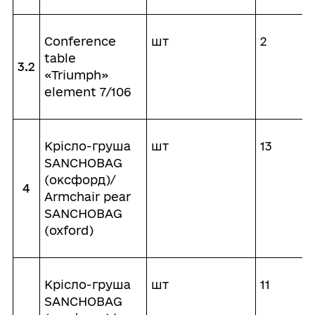
Conference
шт
2
table
3.2
«Triumph»
element 7/106
Крісло-груша
шт
13
SANCHOBAG
(оксфорд)/
4
Armchair pear
SANCHOBAG
(oxford)
Крісло-груша
шт
11
SANCHOBAG