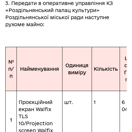
3. Передати в оперативне управління КЗ
«Роздільнянський палац культури»
Роздільнянської міської ради наступне
рухоме майно:
Ці
№
Одиниця
од.
п/
Найменування
Кількість
виміру
ПД
п
гр
Проєкційний
шт.
1
6
екран Walfix
049
TLS
1
10/Projection
screen Walfix