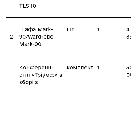
TLS 10
Шафа Mark-
шт.
1
4
2
90/Wardrobe
852
Mark-90
Конференц-
комплект
1
30
стіл «Тріумф» в
000
зборі з
додатковою
3
секцією, в т.ч.:
/Conference
table «Triumph»
with addition
section, incl: