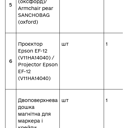
(оксфорд)/
5
Armchair pear
SANCHOBAG
(oxford)
Проєктор
шт
1
Epson EF-12
(V11HA14040) /
6
Projector Epson
EF-12
(V11HA14040)
Двоповерхнева
шт
1
дошка
магнітна для
маркера і
крейди