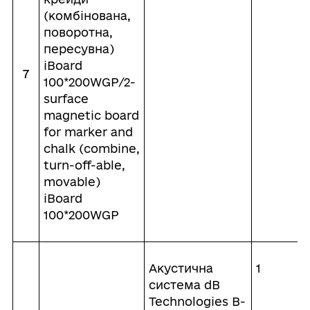
(комбінована,
поворотна,
пересувна)
iBoard
7
100*200WGP/2-
surface
magnetic board
for marker and
chalk (combine,
turn-off-able,
movable)
iBoard
100*200WGP
Акустична
1
система dB
Technologies B-