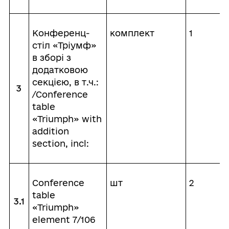
Конференц-
комплект
1
стіл «Тріумф»
в зборі з
додатковою
секцією, в т.ч.:
3
/Conference
table
«Triumph» with
addition
section, incl:
Conference
шт
2
table
3.1
«Triumph»
element 7/106