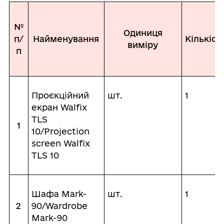
№
Одиниця
п/
Найменування
Кількіст
виміру
п
Проєкційний
шт.
1
екран Walfix
TLS
1
10/Projection
screen Walfix
TLS 10
Шафа Mark-
шт.
1
2
90/Wardrobe
Mark-90