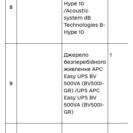
Hype 10
8
/Acoustic
system dB
Technologies B-
Hype 10
Джерело
1
безперебійного
живлення APC
Easy UPS BV
9
500VA (BV500I-
GR) /UPS APC
Easy UPS BV
500VA (BV500I-
GR)