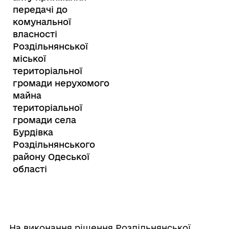
передачі до
комунальної
власності
Роздільнянської
міської
територіальної
громади нерухомого
майна
територіальної
громади села
Бурдівка
Роздільнянського
району Одеської
області
На виконання рішення Роздільнянської