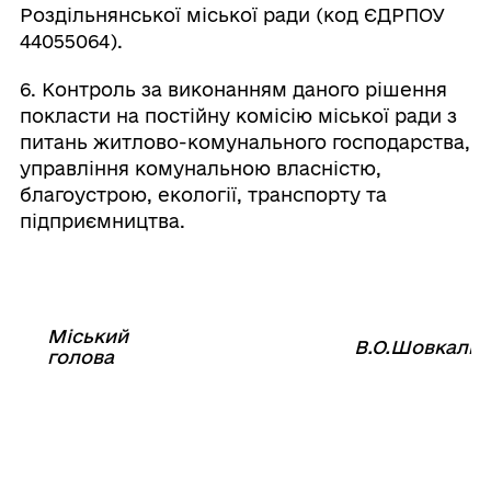
Роздільнянської міської ради (код ЄДРПОУ
44055064).
6. Контроль за виконанням даного рішення
покласти на постійну комісію міської ради з
питань житлово-комунального господарства,
управління комунальною власністю,
благоустрою, екології, транспорту та
підприємництва.
Міський
⠀⠀⠀⠀⠀⠀⠀⠀⠀⠀⠀⠀⠀⠀⠀
В.О.Шовкалю
голова
⠀