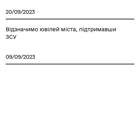
20/09/2023
Відзначимо ювілей міста, підтримавши
ЗСУ
09/09/2023
Народна хорова капела «Ветеран»
запрошує на концерт
04/09/2023
Знову чорна звістка у Роздільнянській
громаді