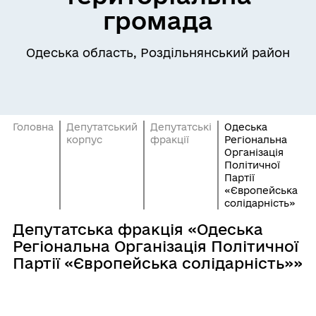
громада
Одеська область, Роздільнянський район
Головна
Депутатський
Депутатські
Одеська
корпус
фракції
Регіональна
Організація
Політичної
Партії
«Європейська
солідарність»
Депутатська фракція «Одеська
Регіональна Організація Політичної
Партії «Європейська солідарність»»