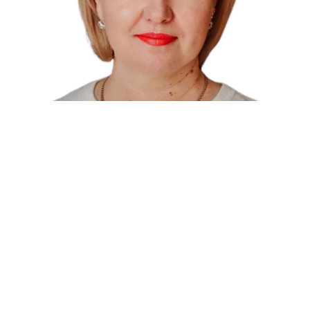
Кіріца Наталія Олексіївна
Детальніше