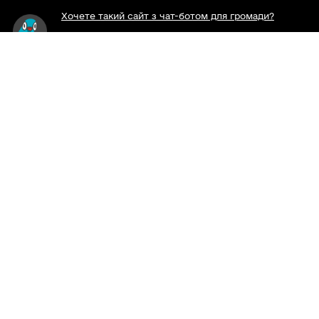
Ми у соцмережах
Хочете такий сайт з чат-ботом для громади?
Весь контент доступний за ліцензією Creative
Commons Attribution 4.0 International license,
якщо не зазначено інше.
Слідкуй за нами тут:
Наша громада у смартфоні:
Viber
Telegram