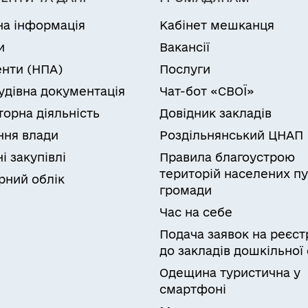
на інформація
Кабінет мешканця
и
Вакансії
нти (НПА)
Послуги
удівна документація
Чат-бот «СВОЇ»
торна діяльність
Довідник закладів
ня влади
Роздільнянський ЦНАП
і закупівлі
Правила благоустрою
територій населених пу
рний облік
громади
Час на себе
Подача заявок на реєст
до закладів дошкільної 
Одещина туристична у
смартфоні