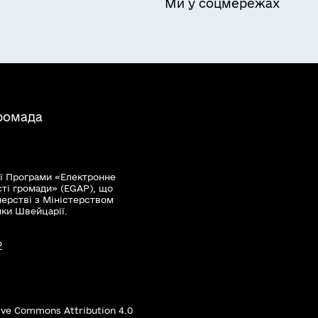
Ми у соцмережах
громада
ї Програми «Електронне
сті громади» (EGAP), що
нерстві з Міністерством
мки Швейцарії.
?
ive Commons Attribution 4.0