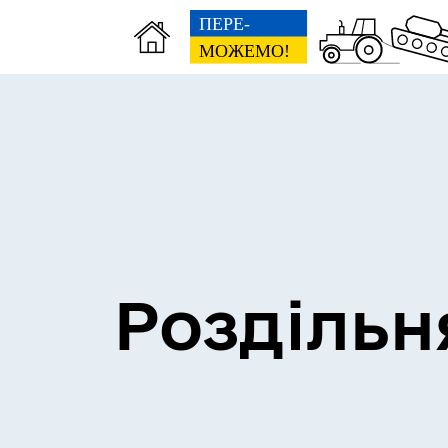
Сесії міської ради
Пун
Роздільн