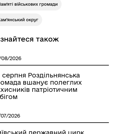
ам'яті військових громади
ам’янський округ
Розклад автобусів Роздільна-
Лиманське
ізнайтеся також
/08/2026
9 серпня Роздільнянська
ромада вшанує полеглих
ахисників патріотичним
бігом
м
/07/2026
иївський державний цирк