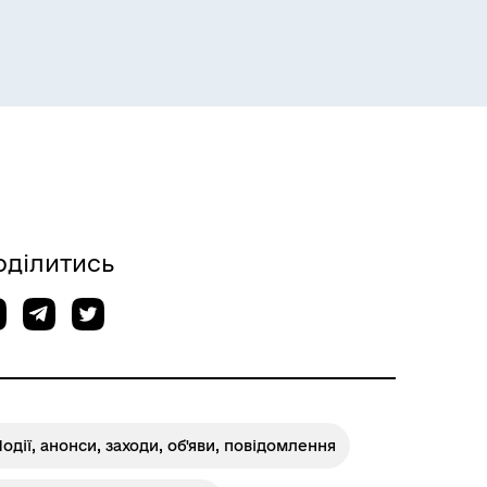
Розклад пасажирських потягів
оділитись
Розклад автобусів Одеса-
Роздільна
одії, анонси, заходи, об'яви, повідомлення