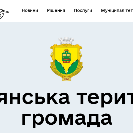
Новини
Рішення
Послуги
Муніципалітет
кти незламності
Пам’яті військових громад
янська тери
громада