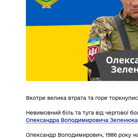
Трансляції
Ген
Вкотре велика втрата та горе торкнули
⠀
Інф
Невимовний біль та туга від чергової бо
Графіки прийому громадян
тех
Олександра Володимировича Зеленюка
Олександр Володимирович, 1986 року н