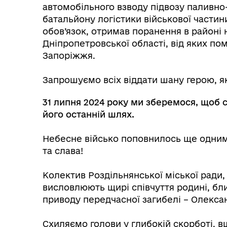
автомобільного взводу підвозу паливно
батальйону логістики військової части
обов’язок, отримав поранення в районі
Дніпропетровської області, від яких пом
Запоріжжя.
⠀
Запрошуємо всіх віддати шану герою, як
Колегіальні органи (ради,
Рад
робочі групи, комісії)
31 липня 2024 року ми зберемося, щоб 
його останній шлях.
⠀
Небесне військо поповнилось ще одним 
та слава!
⠀
Колектив Роздільнянської міської ради,
висловлюють щирі співчуття родині, бл
приводу передчасної загибелі – Олекс
⠀
Схиляємо голови у глибокій скорботі, 