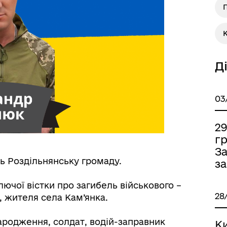
П
К
Книга пам'яті полеглих за
дерна рівність
Україну
Д
03
2
г
З
сь Роздільнянську громаду.
за
ормаційна безпека та
Військовослужбовцям,
лючої вістки про загибель військового –
нічний захист інформації
ветеранам та їхнім родина
28
, жителя села Кам’янка.
ародження, солдат, водій-заправник
К