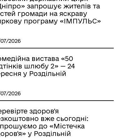
Дніпро» запрошує жителів та
остей громади на яскраву
иркову програму «ІМПУЛЬС»
/07/2026
омедійна вистава «50
дтінків шлюбу 2» — 24
ресня у Роздільній
/07/2026
ревірте здоров'я
езкоштовно вже сьогодні:
апрошуємо до «Містечка
оров'я» у Роздільній