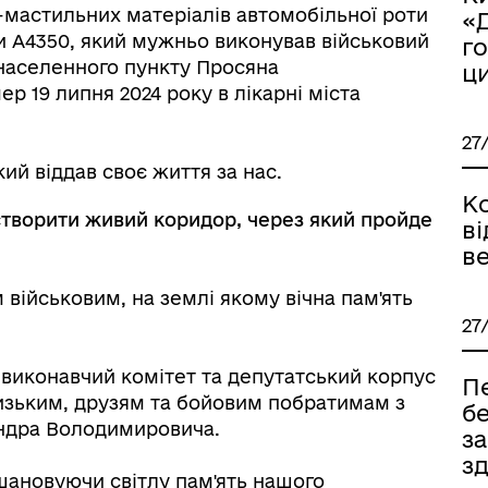
-мастильних матеріалів автомобільної роти
«
ни А4350, який мужньо виконував військовий
г
 населенного пункту Просяна
ц
ер 19 липня 2024 року в лікарні міста
27
ий віддав своє життя за нас.
іаційний фон
Електронна черга в ТЦК
К
створити живий коридор, через який пройде
ві
ве
військовим, на землі якому вічна пам'ять
27
 виконавчий комітет та депутатський корпус
Пе
изьким, друзям та бойовим побратимам з
б
андра Володимировича.
з
зд
вшановуючи світлу пам'ять нашого