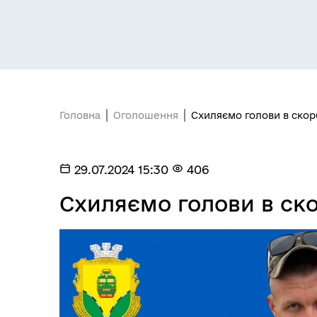
Засідання постійних комісій
Цив
Головна
Оголошення
Схиляємо голови в скор
29.07.2024 15:30
406
Схиляємо голови в ско
Засідання виконавчого
Рад
комітету