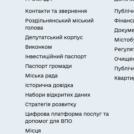
Контакти та звернення
Публіч
Роздільнянський міський
Фінанс
голова
Докуме
Депутатський корпус
Містоб
Виконком
Регуля
Інвестиційний паспорт
Очищен
Паспорт громади
Публічн
Міська рада
Кварти
Історична довідка
Набори відкритих даних
Стратегія розвитку
Цифрова платформа послуг та
допомог для ВПО
Місця