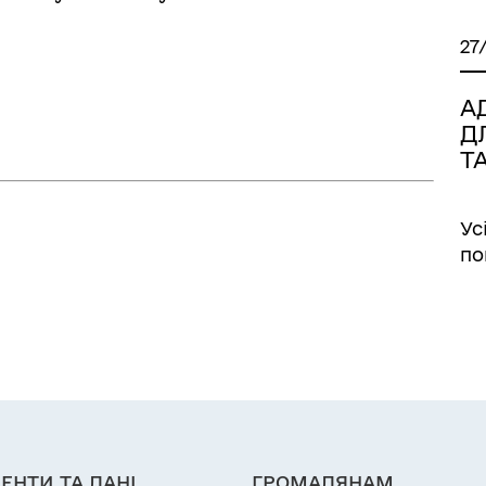
27
А
Д
Т
Ус
по
ЕНТИ ТА ДАНІ
ГРОМАДЯНАМ