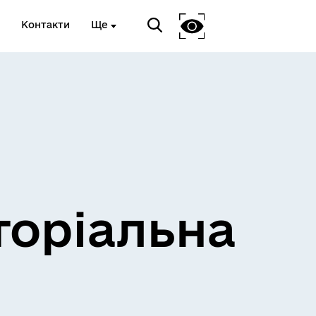
Контакти
Ще
и
Розклад електричок
торіальна