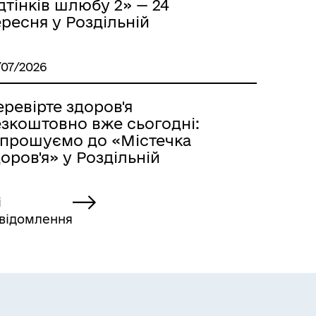
дтінків шлюбу 2» — 24
ресня у Роздільній
/07/2026
ревірте здоров'я
езкоштовно вже сьогодні:
апрошуємо до «Містечка
оров'я» у Роздільній
і
відомлення