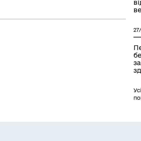
ві
ве
27
Пе
б
з
зд
Ус
по