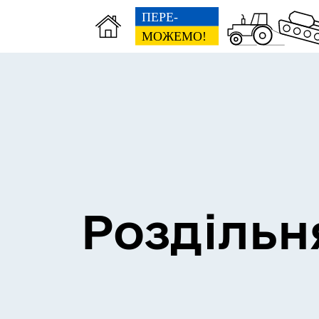
Сесії міської ради
Пун
Роздільн