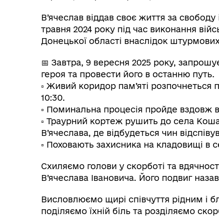
В’ячеслав віддав своє життя за свободу
травня 2024 року під час виконання вій
Донецької області внаслідок штурмових
📅 Завтра, 9 вересня 2025 року, запрошу
героя та провести його в останню путь.
▫️ Живий коридор пам’яті розпочнеться пр
Колегіальні органи (ради,
Рад
10:30.
робочі групи, комісії)
▫️ Поминальна процесія пройде вздовж 
▫️ Траурний кортеж рушить до села Кош
В’ячеслава, де відбудеться чин відспіву
▫️ Поховають захисника на кладовищі в 
Схиляємо голови у скорботі та вдячності
В’ячеслава Івановича. Його подвиг наза
Висловлюємо щирі співчуття рідним і б
поділяємо їхній біль та розділяємо скор