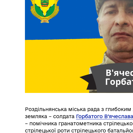
Трансляції
Ген
Інф
Роздільнянська міська рада з глибоким
Графіки прийому громадян
тех
земляка – солдата
Горбатого В’ячеслава
– помічника гранатометника стрілецьког
стрілецької роти стрілецького батальйон