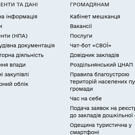
ЕНТИ ТА ДАНІ
ГРОМАДЯНАМ
на інформація
Кабінет мешканця
и
Вакансії
нти (НПА)
Послуги
удівна документація
Чат-бот «СВОЇ»
торна діяльність
Довідник закладів
ня влади
Роздільнянський ЦНАП
і закупівлі
Правила благоустрою
територій населених пу
рний облік
громади
Час на себе
Подача заявок на реєст
до закладів дошкільної 
Одещина туристична у
смартфоні