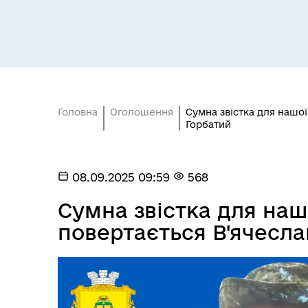
Засідання постійних комісій
Цив
Головна
Оголошення
Сумна звістка для нашої
Горбатий
08.09.2025 09:59
568
Засідання виконавчого
Сумна звістка для наш
Рад
комітету
повертається В'ячесла