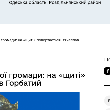
Одеська область, Роздільнянський район
Квитки на потяг для
ільний захист населення
військовослужбовців та їх
сімей
 громади: на «щиті» повертається В'ячеслав
П
ої громади: на «щиті»
а безбар’єрності
Учасникам бойових дій
в Горбатий
Р