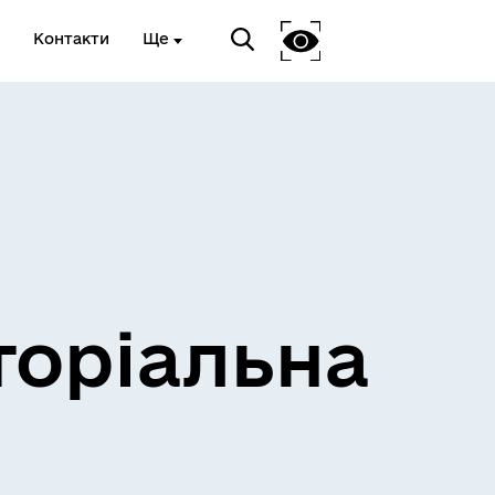
Контакти
Ще
и
Розклад електричок
торіальна