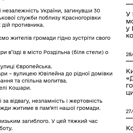
 і незалежність України, загинувши 30
У
ськової служби поблизу Красногорівки
м
 дій противника.
у
ко
ємо жителів громади гідно зустріти свого
и в’їзді в місто Роздільна (біля стели) о
28
іаційний фон
Електронна черга в ТЦК
вулиці Європейська.
К
ари – вулицею Ювілейна до рідної домівки
«
вання та спільна молитва.
г
селі Кошари.
ц
 за відвагу, незламність і жертовність
вжди житиме в пам’яті нашої громади.
27
лизьким загиблого. У цей тяжкий час
К
боту.