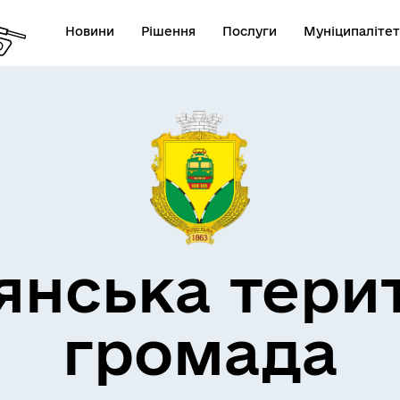
Новини
Рішення
Послуги
Муніципалітет
кти незламності
Пам’яті військових громад
янська тери
громада