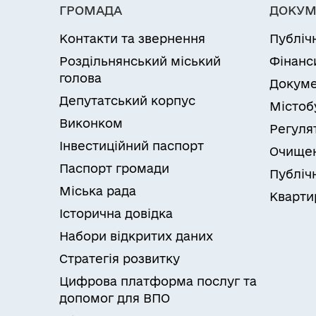
ГРОМАДА
ДОКУМ
Контакти та звернення
Публіч
Роздільнянський міський
Фінанс
голова
Докуме
Депутатський корпус
Містоб
Виконком
Регуля
Інвестиційний паспорт
Очищен
Паспорт громади
Публічн
Міська рада
Кварти
Історична довідка
Набори відкритих даних
Стратегія розвитку
Цифрова платформа послуг та
допомог для ВПО