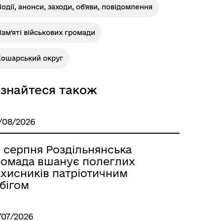
одії, анонси, заходи, об'яви, повідомлення
ам'яті військових громади
Розклад автобусів Роздільна-
Кошарський округ
Лиманське
ізнайтеся також
/08/2026
9 серпня Роздільнянська
ромада вшанує полеглих
ахисників патріотичним
бігом
м
/07/2026