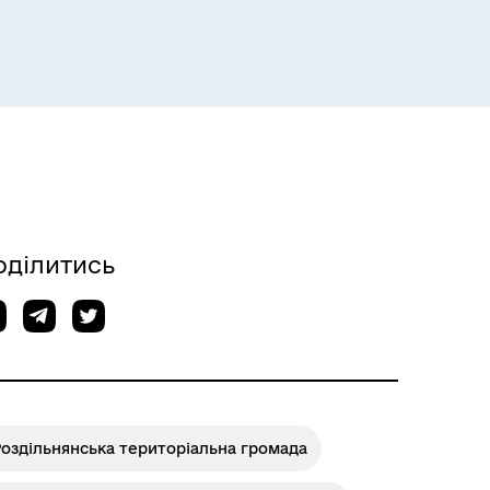
Розклад пасажирських потягів
оділитись
Розклад автобусів Одеса-
Роздільна
оздільнянська територіальна громада