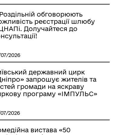
 Роздільній обговорюють
ожливість реєстрації шлюбу
 ЦНАПі. Долучайтеся до
нсультації!
/07/2026
иївський державний цирк
Дніпро» запрошує жителів та
остей громади на яскраву
иркову програму «ІМПУЛЬС»
/07/2026
омедійна вистава «50