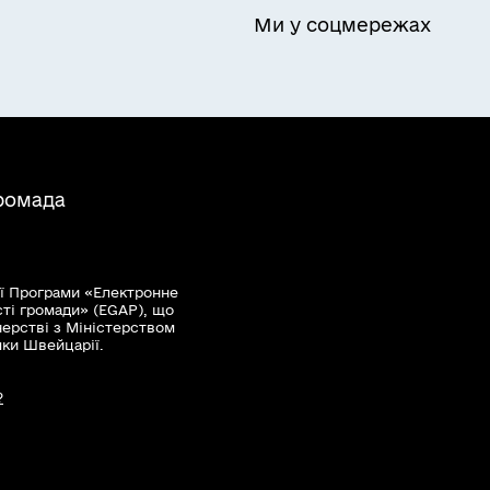
Ми у соцмережах
громада
ї Програми «Електронне
сті громади» (EGAP), що
нерстві з Міністерством
мки Швейцарії.
?