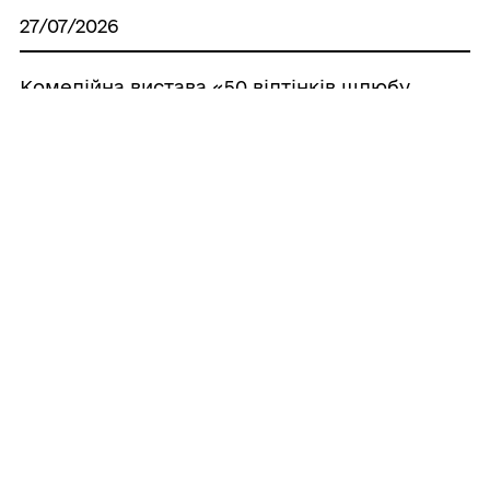
27/07/2026
Комедійна вистава «50 відтінків шлюбу
2» — 24 вересня у Роздільній
27/07/2026
Перевірте здоров'я безкоштовно вже
сьогодні: запрошуємо до «Містечка
здоров'я» у Роздільній
Усі
повідомлення