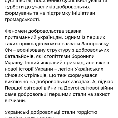
суспільстві, посиленню суспільної уваги та
турботи до учасників добровольчих
формувань та на підтримку ініціативи
громадськості.
Феномен добровольства здавна
притаманний українцям. Одним із перших
таких прикладів можна назвати Запорозьку
Січ – воєнізовану структуру з добровольчих
батальйонів, які століттями боронили
Україну. Інший яскравий приклад, але вже з
нової історії України – легіон Українських
Січових Стрільців, що теж формувався
виключно на добровольчих засадах. А, підчас
Першої світової війни та Другої світової війни
саме добровольці першими стали на захист
вітчизни.
Українські добровольці стали гордістю