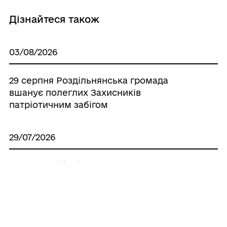
Дізнайтеся також
03/08/2026
29 серпня Роздільнянська громада
вшанує полеглих Захисників
патріотичним забігом
29/07/2026
У Роздільній обговорюють можливість
реєстрації шлюбу у ЦНАПі. Долучайтеся
до консультації!
28/07/2026