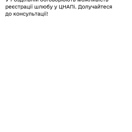
реєстрації шлюбу у ЦНАПі. Долучайтеся
до консультації!
28/07/2026
Київський державний цирк «Дніпро»
запрошує жителів та гостей громади на
яскраву циркову програму «ІМПУЛЬС»
27/07/2026
Комедійна вистава «50 відтінків шлюбу
2» — 24 вересня у Роздільній
27/07/2026