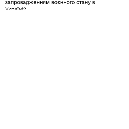
запровадженням воєнного стану в
Україні?
03/08/2026
29 серпня Роздільнянська громада
вшанує полеглих Захисників
патріотичним забігом
Усі
повідомлення
ГРОМАДА
Контакти та звернення
ДОКУМЕНТИ ТА ДАНІ