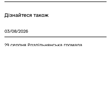
Дізнайтеся також
03/08/2026
29 серпня Роздільнянська громада
вшанує полеглих Захисників
патріотичним забігом
29/07/2026
У Роздільній обговорюють можливість
реєстрації шлюбу у ЦНАПі. Долучайтеся
до консультації!