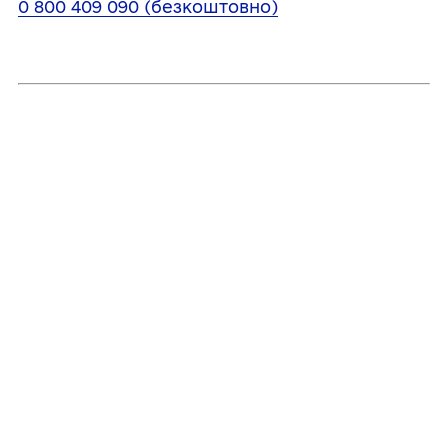
0 800 409 090 (безкоштовно)
Громада у соцмережах:
Поділитись
Дізнайтеся також