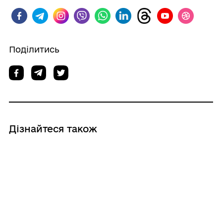
Поділитись
Дізнайтеся також
03/08/2026
29 серпня Роздільнянська громада
вшанує полеглих Захисників
патріотичним забігом