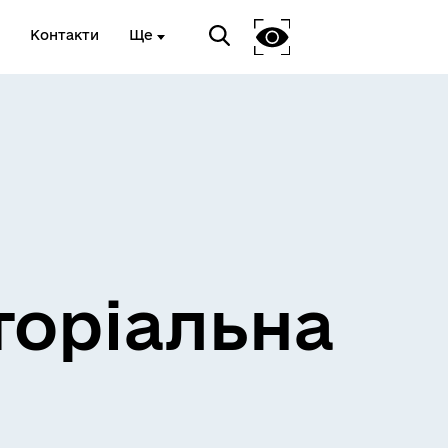
Контакти
Ще
и
Розклад електричок
торіальна