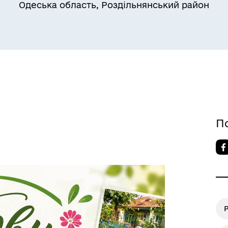
Одеська область, Роздільнянський район
Квитки на потяг для
ільний захист населення
військовослужбовців та їх
сімей
П
а безбар’єрності
Учасникам бойових дій
Р