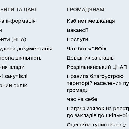
ЕНТИ ТА ДАНІ
ГРОМАДЯНАМ
на інформація
Кабінет мешканця
и
Вакансії
нти (НПА)
Послуги
удівна документація
Чат-бот «СВОЇ»
торна діяльність
Довідник закладів
ня влади
Роздільнянський ЦНАП
і закупівлі
Правила благоустрою
територій населених пу
рний облік
громади
Час на себе
Подача заявок на реєст
до закладів дошкільної 
Одещина туристична у