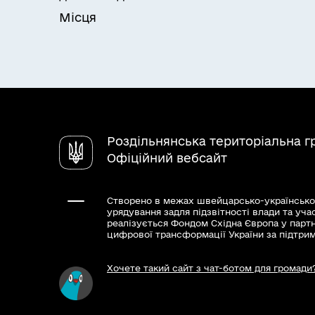
Місця
Роздільнянська територіальна 
Офіційний вебсайт
Створено в межах швейцарсько-українсько
урядування задля підзвітності влади та уча
реалізується Фондом Східна Європа у парт
цифрової трансформації України за підтри
Хочете такий сайт з чат-ботом для громади