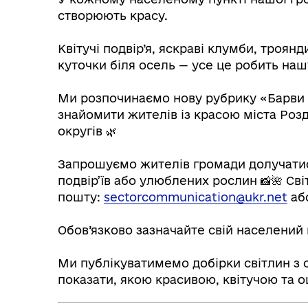
створюють красу.
⠀
Квітучі подвір’я, яскраві клумби, троян
куточки біля осель — усе це робить на
⠀
Ми розпочинаємо нову рубрику «Барви г
знайомити жителів із красою міста Роз
Колегіальні органи (ради,
округів 🌿
Рад
робочі групи, комісії)
⠀
Запрошуємо жителів громади долучатися 
подвір’їв або улюблених рослин 📸🌺 Св
пошту:
sectorcommunication@ukr.net
аб
⠀
Обов’язково зазначайте свій населений 
⠀
Ми публікуватимемо добірки світлин з 
показати, якою красивою, квітучою та 