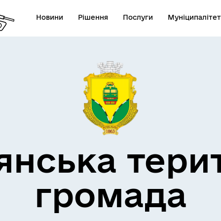
Новини
Рішення
Послуги
Муніципалітет
кти незламності
Пам’яті військових громад
янська тери
громада