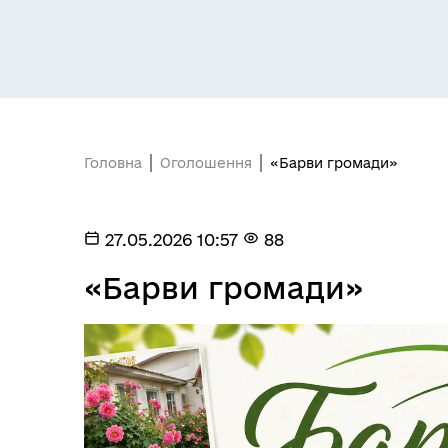
Засідання постійних комісій
Цив
Головна
Оголошення
«Барви громади»
27.05.2026 10:57
88
«Барви громади»
Засідання виконавчого
Рад
комітету