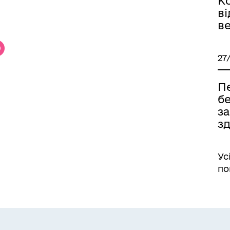
К
ві
ве
27
Пе
б
з
зд
Ус
по