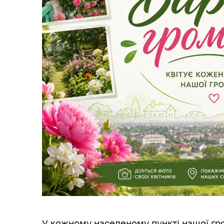
Трансляції
Ген
Інф
Графіки прийому громадян
тех
У кожному населеному пункті нашої гр