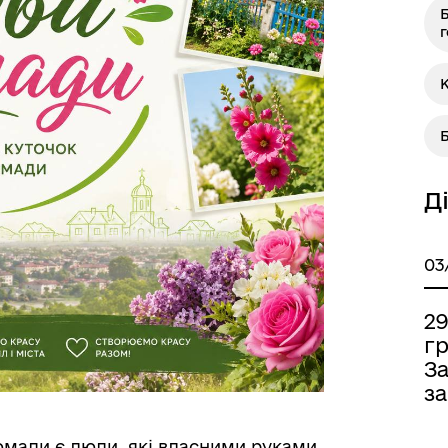
К
Книга пам'яті полеглих за
дерна рівність
Україну
Д
03
2
г
З
ормаційна безпека та
Військовослужбовцям,
за
нічний захист інформації
ветеранам та їхнім родина
омади є люди, які власними руками