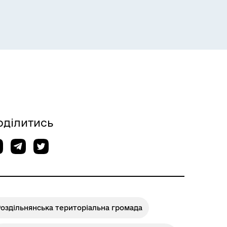
Розклад пасажирських потягів
оділитись
Розклад автобусів Одеса-
Роздільна
оздільнянська територіальна громада