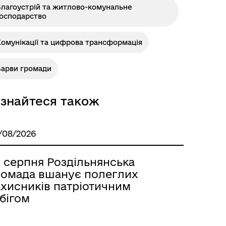
Благоустрій та житлово-комунальне
господарство
омунікації та цифрова трансформація
Розклад автобусів Роздільна-
Лиманське
Барви громади
ізнайтеся також
/08/2026
9 серпня Роздільнянська
ромада вшанує полеглих
ахисників патріотичним
бігом
м