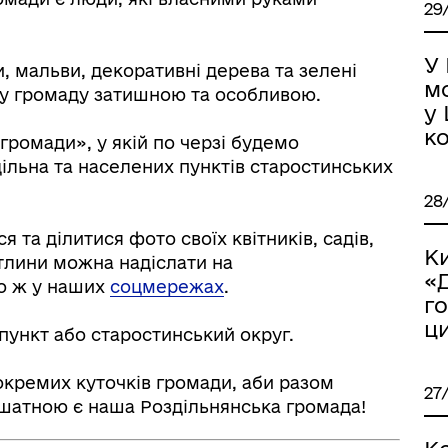
29
У
ди, мальви, декоративні дерева та зелені
м
шу громаду затишною та особливою.
у
ко
ромади», у якій по черзі будемо
дільна та населених пунктів старостинських
іаційний фон
Електронна черга в ТЦК
28
та ділитися фото своїх квітників, садів,
К
ітлини можна надіслати на
«
о ж у наших
соцмережах
.
г
ц
пункт або старостинський округ.
окремих куточків громади, аби разом
27
ошатною є наша Роздільнянська громада!