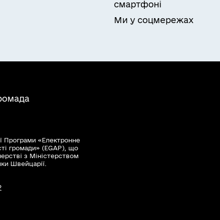
смартфоні
Ми у соцмережах
громада
ї Програми «Електронне
сті громади» (EGAP), що
нерстві з Міністерством
мки Швейцарії.
?