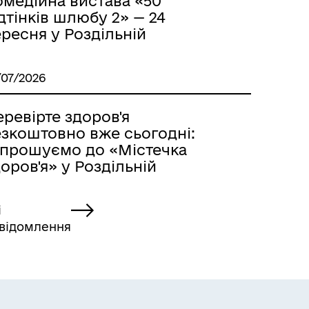
омедійна вистава «50
дтінків шлюбу 2» — 24
ресня у Роздільній
/07/2026
ревірте здоров'я
езкоштовно вже сьогодні:
апрошуємо до «Містечка
оров'я» у Роздільній
і
відомлення