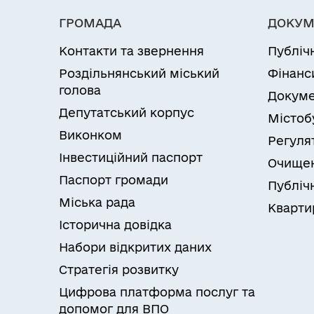
ГРОМАДА
ДОКУМ
Контакти та звернення
Публіч
Роздільнянський міський
Фінанс
голова
Докуме
Депутатський корпус
Містоб
Виконком
Регуля
Інвестиційний паспорт
Очищен
Паспорт громади
Публічн
Міська рада
Кварти
Історична довідка
Набори відкритих даних
Стратегія розвитку
Цифрова платформа послуг та
допомог для ВПО