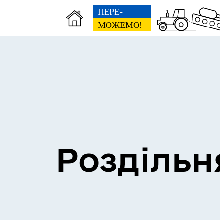
Сесії міської ради
Пун
Роздільн