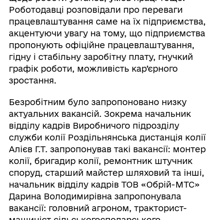
Роботодавці розповідали про переваги
працевлаштування саме на їх підприємства,
акцентуючи увагу на тому, що підприємства
пропонують офіційне працевлаштування,
гідну і стабільну заробітну плату, гнучкий
графік роботи, можливість кар’єрного
зростання.
Безробітним було запропоновано низку
актуальних вакансій. Зокрема начальник
відділу кадрів Виробничого підрозділу
служби колії Роздільнянська дистанція колії
Алієв Г.Т. запропонував такі вакансії: монтер
колії, бригадир колії, ремонтник штучник
споруд, старший майстер шляховий та інші,
начальник відділу кадрів ТОВ «Обрій-МТС»
Дарина Володимирівна запропонувала
вакансії: головний агроном, тракторист-
машиніст сільськогосподарського