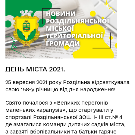
ДЕНЬ МІСТА 2021.
25 вересня 2021 року Роздільна відсвяткувала
свою 158-у річницю від дня народження!
Свято почалося з «Великих перегонів
маленьких карапузів», що стартували у
спортзалі Роздільнянської ЗОШ І- ІІІ ст.№ 4
де змагалися команди дитячих садків міста,
а завзяті вболівальники та батьки гаряче