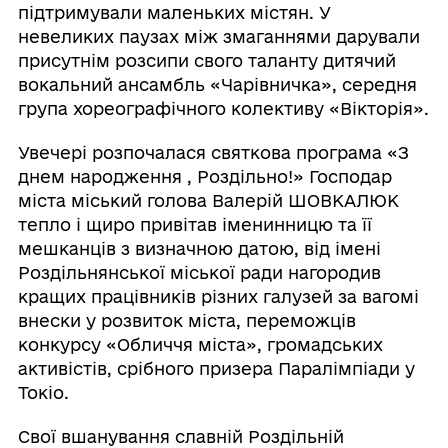
підтримували маленьких містян. У
невеликих паузах між змаганнями дарували
присутнім розсипи свого таланту дитячий
вокальний ансамбль «Чарівничка», середня
група хореографічного колективу «Вікторія».
Увечері розпочалася святкова програма «З
днем народження , Роздільно!» Господар
міста міський голова Валерій ШОВКАЛЮК
тепло і щиро привітав іменинницю та її
мешканців з визначною датою, від імені
Роздільнянської міської ради нагородив
кращих працівників різних галузей за вагомі
внески у розвиток міста, переможців
конкурсу «Обличчя міста», громадських
активістів, срібного призера Паралімпіади у
Токіо.
Свої вшанування славній Роздільній