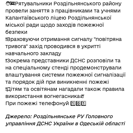
🧑‍🚒Рятувальники Роздільнянського району
провели заняття з працівниками та учнями
Калантаївського ліцею Роздільнянської
міської ради щодо заходів пожежної
безпеки
❗️Враховуючи отримання сигналу "повітряна
тривога" захід проводився в укритті
навчального закладу
❗️Зокрема представники ДСНС розповіли та
на спеціальному стенді продемонстрували
влаштування системи пожежної сигналізації
та порядок дій при виникненні пожежі
❗️Дітям та освітянам нагадали також правила
використання вогнегасника🧯
При пожежі телефонуй 1️⃣0️⃣1️⃣
Джерело: Роздільнянське РУ Головного
управління ДСНС України в Одеській області