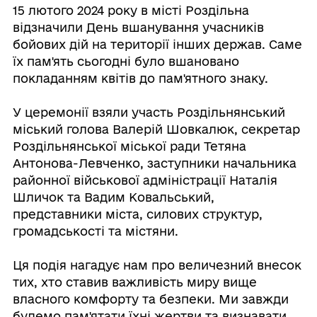
15 лютого 2024 року в місті Роздільна
відзначили День вшанування учасників
бойових дій на території інших держав. Саме
їх пам'ять сьогодні було вшановано
покладанням квітів до пам'ятного знаку.
⠀
У церемонії взяли участь Роздільнянський
міський голова Валерій Шовкалюк, секретар
Роздільнянської міської ради Тетяна
Антонова-Левченко, заступники начальника
районної військової адміністрації Наталія
Шличок та Вадим Ковальський,
представники міста, силових структур,
громадськості та містяни.
⠀⠀
Ця подія нагадує нам про величезний внесок
тих, хто ставив важливість миру вище
власного комфорту та безпеки. Ми завжди
будемо пам'ятати їхні жертви та визнавати