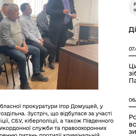
Р
о
Д
07
Книга пам'яті полеглих за
дерна рівність
Україну
Ц
зі
П
06
обласної прокуратури Ігор Домущей, у
оздільна. Зустріч, що відбулася за участі
Ро
ії, СБУ, кіберполіції, а також Південного
во
рикордонної служби та правоохоронних
з
ормаційна безпека та
Військовослужбовцям,
оренню питань протидії кримінальній