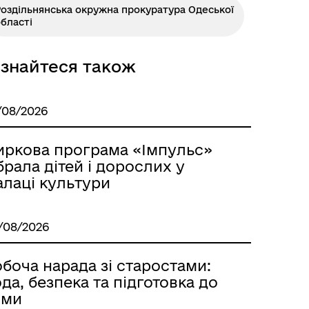
оздільнянська окружна прокуратура Одеської
бласті
ізнайтеся також
/08/2026
Розклад автобусів Роздільна-
Лиманське
иркова програма «Імпульс»
брала дітей і дорослих у
алаці культури
/08/2026
боча нарада зі старостами:
да, безпека та підготовка до
ими