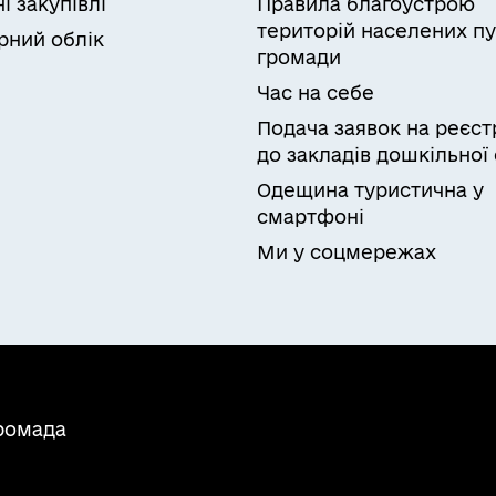
і закупівлі
Правила благоустрою
територій населених пу
рний облік
громади
Час на себе
Подача заявок на реєст
до закладів дошкільної 
Одещина туристична у
смартфоні
Ми у соцмережах
громада