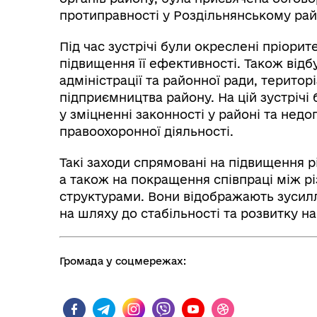
Графіки прийому громадян
тех
протиправності у Роздільнянському рай
Під час зустрічі були окреслені пріори
підвищення її ефективності. Також відбу
адміністрації та районної ради, терито
підприємництва району. На цій зустрічі 
у зміцненні законності у районі та недо
правоохоронної діяльності.
Такі заходи спрямовані на підвищення р
а також на покращення співпраці між 
Колегіальні органи (ради,
структурами. Вони відображають зусилл
Рад
робочі групи, комісії)
на шляху до стабільності та розвитку н
Громада у соцмережах: