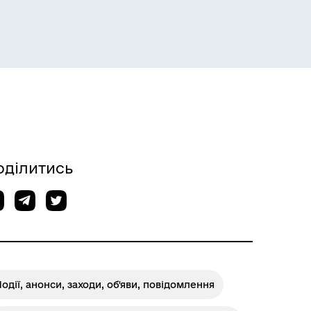
Розклад пасажирських потягів
оділитись
Розклад автобусів Одеса-
Роздільна
одії, анонси, заходи, об'яви, повідомлення