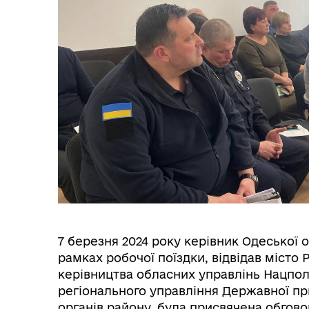
Трансляції
Ген
7 березня 2024 року керівник Одеської 
рамках робочої поїздки, відвідав місто Р
керівництва обласних управлінь Нацполіц
регіонального управління Державної п
Інф
органів району, була присвячена обгов