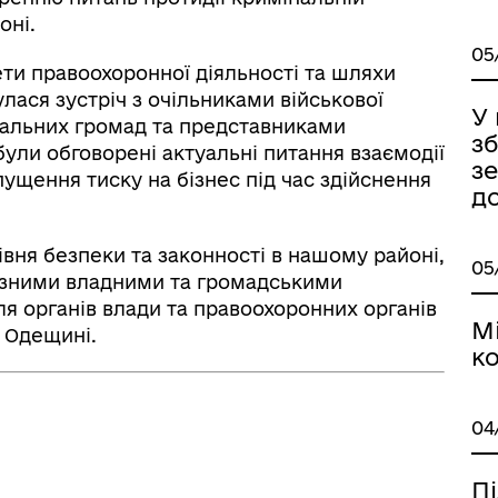
нічний захист інформації
ветеранам та їхнім родина
оні.
05
тети правоохоронної діяльності та шляхи
лася зустріч з очільниками військової
У
ріальних громад та представниками
зб
були обговорені актуальні питання взаємодії
з
пущення тиску на бізнес під час здійснення
д
івня безпеки та законності в нашому районі,
05
різними владними та громадськими
я органів влади та правоохоронних органів
іаційний фон
Електронна черга в ТЦК
М
а Одещині.
ко
04
П