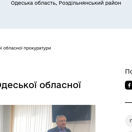
Одеська область, Роздільнянський район
Квитки на потяг для
ільний захист населення
військовослужбовців та їх
сімей
ої обласної прокуратури
П
Одеської обласної
а безбар’єрності
Учасникам бойових дій
П