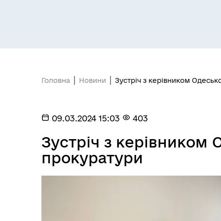
Засідання постійних комісій
Цив
Головна
Новини
Зустріч з керівником Одеськ
09.03.2024 15:03
403
Зустріч з керівником 
прокуратури
Засідання виконавчого
Рад
комітету