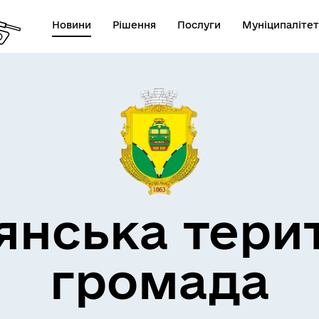
Новини
Рішення
Послуги
Муніципалітет
кти незламності
Пам’яті військових громад
янська тери
громада