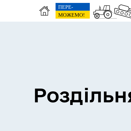
Сесії міської ради
Пун
Роздільн