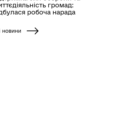
ттєдіяльність громад:
ідбулася робоча нарада
і новини