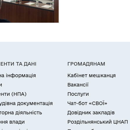
ЕНТИ ТА ДАНІ
ГРОМАДЯНАМ
на інформація
Кабінет мешканця
и
Вакансії
нти (НПА)
Послуги
удівна документація
Чат-бот «СВОЇ»
торна діяльність
Довідник закладів
ня влади
Роздільнянський ЦНАП