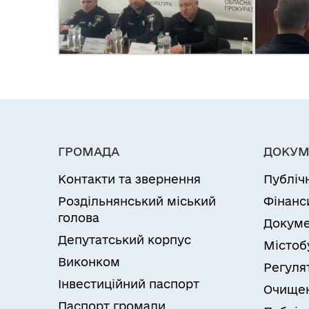
ГРОМАДА
ДОКУМ
Контакти та звернення
Публіч
Роздільнянський міський
Фінанс
голова
Докуме
Депутатський корпус
Містоб
Виконком
Регуля
Інвестиційний паспорт
Очищен
Паспорт громади