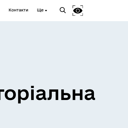
Контакти
Ще
и
Розклад електричок
торіальна