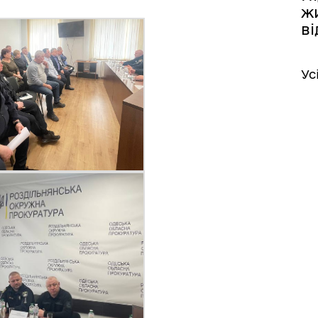
жи
в
Ус