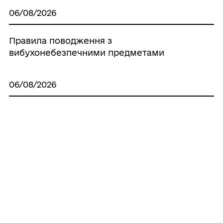
06/08/2026
Правила поводження з
вибухонебезпечними предметами
06/08/2026
Усі можливості для ветеранів — в
одному застосунку «БЕЗ МЕЖ»
05/08/2026
У громаді визначили розмір збитків за
користування землею без належних
документів