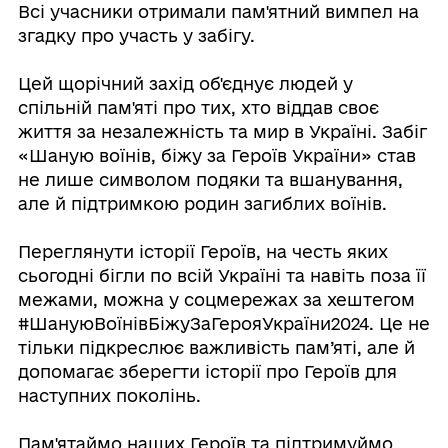
Всі учасники отримали пам'ятний вимпел на
згадку про участь у забігу.
⠀
Цей щорічний захід об'єднує людей у
спільній пам'яті про тих, хто віддав своє
життя за незалежність та мир в Україні. Забіг
«Шаную воїнів, біжу за Героїв України» став
не лише символом подяки та вшанування,
але й підтримкою родин загиблих воїнів.
⠀
Переглянути історії Героїв, на честь яких
сьогодні бігли по всій Україні та навіть поза її
межами, можна у соцмережах за хештегом
#ШануюВоїнівБіжуЗаГерояУкраїни2024. Це не
тільки підкреслює важливість пам’яті, але й
допомагає зберегти історії про Героїв для
наступних поколінь.
⠀
Пам'ятаймо наших Героїв та підтримуймо