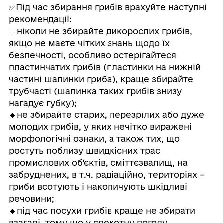
✅Під час збирання грибів врахуйте наступні
рекомендації:
🔹ніколи не збирайте дикорослих грибів,
якщо не маєте чітких знань щодо їх
безпечності, особливо остерігайтеся
пластинчатих грибів (пластинки на нижній
частині шапинки гриба), краще збирайте
трубчасті (шапинка таких грибів знизу
нагадує губку);
🔹не збирайте старих, перезрілих або дуже
молодих грибів, у яких нечітко виражені
морфологічні ознаки, а також тих, що
ростуть поблизу швидкісних трас
промислових об’єктів, сміттєзвалищ, на
забруднених, в т.ч. радіаційно, територіях –
гриби всотують і накопичують шкідливі
речовини;
🔹під час посухи грибів краще не збирати
взагалі, тому що у спекотну погоду