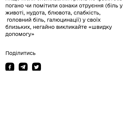
погано чи помітили ознаки отруєння (біль у
животі, нудота, блювота, слабкість,
головний біль, галюцинації) у своїх
близьких, негайно викликайте «швидку
допомогу»
Поділитись
Дізнайтеся також
22/07/2026