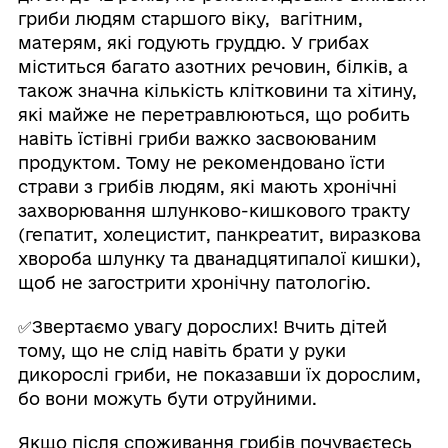
гриби людям старшого віку, вагітним,
матерям, які годують груддю. У грибах
міститься багато азотних речовин, білків, а
також значна кількість клітковини та хітину,
які майже не перетравлюються, що робить
навіть їстівні гриби важко засвоюваним
продуктом. Тому не рекомендовано їсти
страви з грибів людям, які мають хронічні
захворювання шлунково-кишкового тракту
(гепатит, холецистит, панкреатит, виразкова
хвороба шлунку та дванадцятипалої кишки),
щоб не загострити хронічну патологію.
✅Звертаємо увагу дорослих! Вчить дітей
тому, що не слід навіть брати у руки
дикорослі гриби, не показавши їх дорослим,
бо вони можуть бути отруйними.
Якщо після споживання грибів почуваєтесь