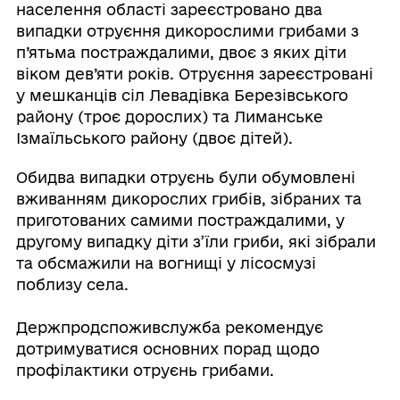
населення області зареєстровано два
випадки отруєння дикорослими грибами з
п’ятьма постраждалими, двоє з яких діти
віком дев’яти років. Отруєння зареєстровані
у мешканців сіл Левадівка Березівського
району (троє дорослих) та Лиманське
Ізмаїльського району (двоє дітей).
Обидва випадки отруєнь були обумовлені
вживанням дикорослих грибів, зібраних та
приготованих самими постраждалими, у
другому випадку діти з’їли гриби, які зібрали
та обсмажили на вогнищі у лісосмузі
поблизу села.
Держпродспоживслужба рекомендує
дотримуватися основних порад щодо
профілактики отруєнь грибами.