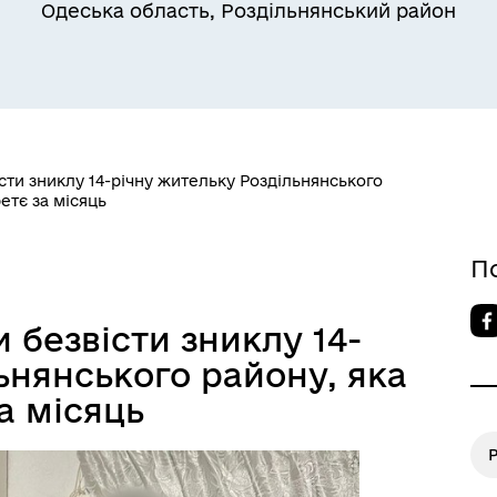
Одеська область, Роздільнянський район
Квитки на потяг для
ільний захист населення
військовослужбовців та їх
сімей
сти зниклу 14-річну жительку Роздільнянського
етє за місяць
П
 безвісти зниклу 14-
ьнянського району, яка
а місяць
а безбар’єрності
Учасникам бойових дій
Р