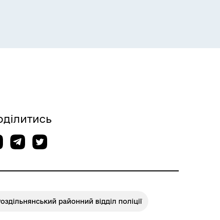
Розклад пасажирських потягів
оділитись
Розклад автобусів Одеса-
Роздільна
оздільнянський районний відділ поліції