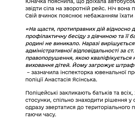
Юначка пояснила, що доїхала автобусом, 
звідти сіла на зворотній рейс. Ніч вона 
Свій вчинок пояснює небажанням їхати 
«На щастя, протиправних дій відносно д
профілактичну бесіду з дівчиною та її б
родині не виникало. Наразі вирішуєтьс
адміністративної відповідальності за ст
правопорушення, якою кваліфікується 
виховання дітей. Йому загрожує штраф
– зазначила інспекторка ювенальної пр
поліції Анастасія Ясінська.
Поліцейські закликають батьків та всіх, 
стосунки, спільно знаходити рішення у с
одразу звертатися до територіального пі
гаючи часу.