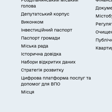
голова
Докуме
Депутатський корпус
Містоб
Виконком
Регуля
Інвестиційний паспорт
Очищен
Паспорт громади
Публічн
Міська рада
Кварти
Історична довідка
Набори відкритих даних
Стратегія розвитку
Цифрова платформа послуг та
допомог для ВПО
Місця