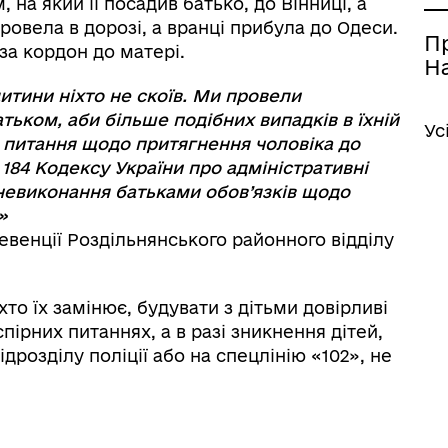
на який її посадив батько, до Вінниці, а
провела в дорозі, а вранці прибула до Одеси.
П
за кордон до матері.
На
итини ніхто не скоїв. Ми провели
атьком, аби більше подібних випадків в їхній
Ус
я питання щодо притягнення чоловіка до
. 184 Кодексу України про адміністративні
невиконання батьками обов’язків щодо
»
евенції Роздільнянського районного відділу
хто їх замінює, будувати з дітьми довірливі
пірних питаннях, а в разі зникнення дітей,
дрозділу поліції або на спецлінію «102», не