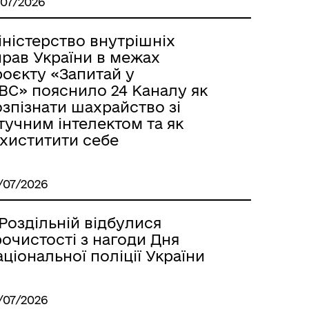
/07/2026
іністерство внутрішніх
м
прав України в межах
роєкту «Запитай у
ВС» пояснило 24 Каналу як
зпізнати шахрайство зі
тучним інтелектом та як
ахиститити себе
/07/2026
Роздільній відбулися
очистості з нагоди Дня
ціональної поліції України
/07/2026