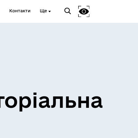
Контакти
Ще
и
Розклад електричок
торіальна