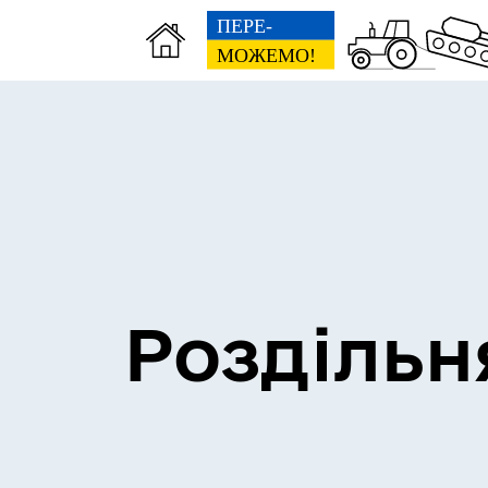
Сесії міської ради
Пун
Роздільн