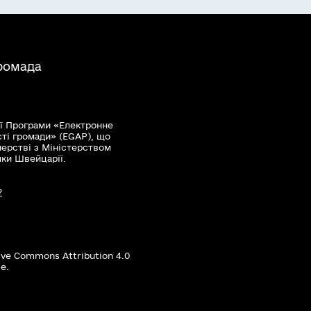
громада
ї Програми «Електронне
сті громади» (EGAP), що
нерстві з Міністерством
мки Швейцарії.
?
ive Commons Attribution 4.0
е.