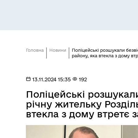
Засідання постійних комісій
Цив
Головна
Новини
Поліцейські розшукали безві
району, яка втекла з дому втр
13.11.2024 15:35
192
Поліцейські розшукали
річну жительку Розділ
втекла з дому втретє з
Засідання виконавчого
Рад
комітету