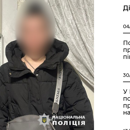
Д
04
П
пр
пі
Книга пам'яті полеглих за
дерна рівність
Україну
30
У
п
п
н