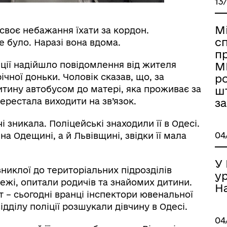
13
ормаційна безпека та
Військовослужбовцям,
М
 своє небажання їхати за кордон.
нічний захист інформації
ветеранам та їхнім родина
с
е було. Наразі вона вдома.
п
іції надійшло повідомлення від жителя
М
ічної доньки. Чоловік сказав, що, за
ро
тину автобусом до матері, яка проживає за
ш
перестала виходити на зв’язок.
з
 зникала. Поліцейські знаходили її в Одесі.
04
а Одещині, а й Львівщині, звідки її мала
У 
никлої до територіальних підрозділів
ур
іаційний фон
Електронна черга в ТЦК
режі, опитали родичів та знайомих дитини.
На
 – сьогодні вранці інспектори ювенальної
дділу поліції розшукали дівчину в Одесі.
04