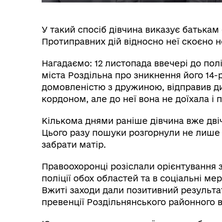
Інф
Графіки прийому громадян
У такий спосіб дівчина виказує батькам
тех
Протиправних дій відносно неї скоєно н
Нагадаємо: 12 листопада ввечері до пол
міста Роздільна про зникнення його 14-р
домовленістю з дружиною, відправив ди
кордоном, але до неї вона не доїхала і 
Кількома днями раніше дівчина вже двічі
Цього разу пошуки розгорнули не лише н
забрати матір.
Правоохоронці розіслали орієнтування з
Колегіальні органи (ради,
Рад
робочі групи, комісії)
поліції обох областей та в соціальні ме
Вжиті заходи дали позитивний результат
превенції Роздільнянського районного ві