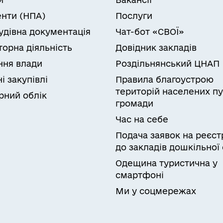
нти (НПА)
Послуги
удівна документація
Чат-бот «СВОЇ»
торна діяльність
Довідник закладів
ня влади
Роздільнянський ЦНАП
і закупівлі
Правила благоустрою
територій населених пу
рний облік
громади
Час на себе
Подача заявок на реєст
до закладів дошкільної 
Одещина туристична у
смартфоні
Ми у соцмережах