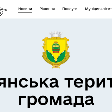
Новини
Рішення
Послуги
Муніципалітет
кти незламності
Пам’яті військових громад
янська тери
громада