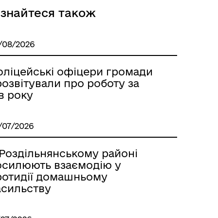
ізнайтеся також
/08/2026
оліцейські офіцери громади
озвітували про роботу за
в року
Розклад автобусів Роздільна-
Лиманське
/07/2026
 Роздільнянському районі
осилюють взаємодію у
ротидії домашньому
асильству