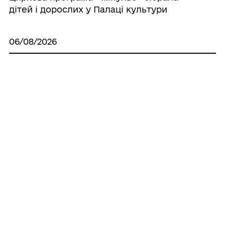
дітей і дорослих у Палаці культури
06/08/2026
Робоча нарада зі старостами: вода,
безпека та підготовка до зими
06/08/2026
Висловлюємо співчуття
06/08/2026
Правила поводження з
вибухонебезпечними предметами