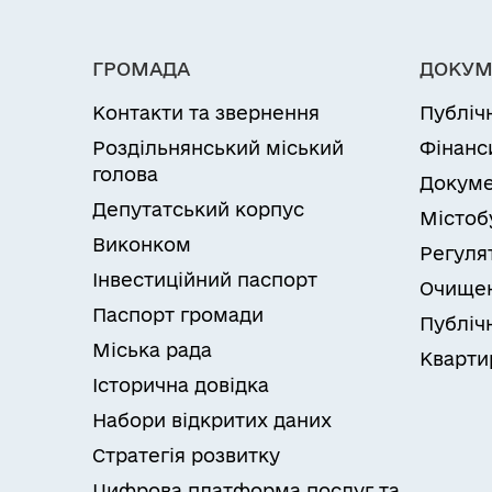
ГРОМАДА
ДОКУМ
Контакти та звернення
Публіч
Роздільнянський міський
Фінанс
голова
Докуме
Депутатський корпус
Містоб
Виконком
Регуля
Інвестиційний паспорт
Очищен
Паспорт громади
Публічн
Міська рада
Кварти
Історична довідка
Набори відкритих даних
Стратегія розвитку
Цифрова платформа послуг та