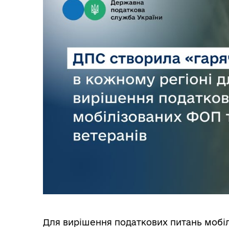
Трансляції
Ген
Інф
Графіки прийому громадян
тех
Для вирішення податкових питань мобіл