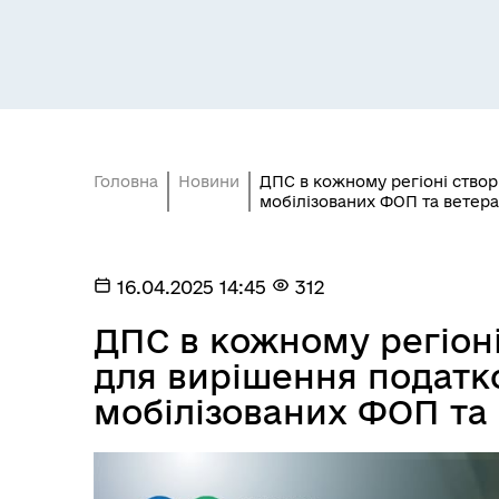
Засідання постійних комісій
Цив
Головна
Новини
ДПС в кожному регіоні створ
мобілізованих ФОП та ветера
16.04.2025 14:45
312
ДПС в кожному регіоні 
Засідання виконавчого
Рад
комітету
для вирішення податк
мобілізованих ФОП та 