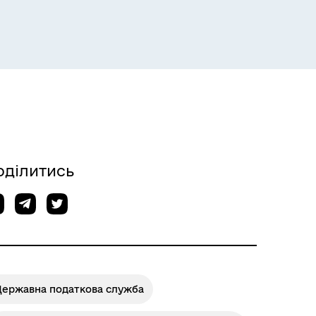
Розклад пасажирських потягів
оділитись
Розклад автобусів Одеса-
Роздільна
Державна податкова служба