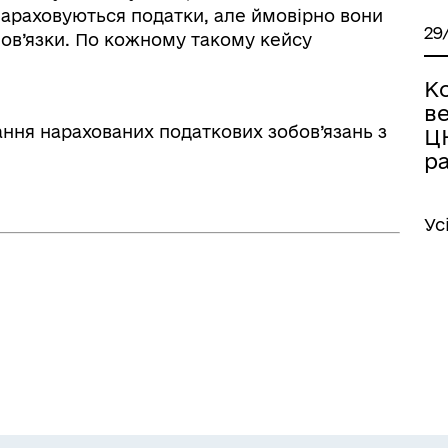
араховуються податки, але ймовірно вони
29
бов’язки. По кожному такому кейсу
К
ве
ання нарахованих податкових зобов’язань з
Ц
р
Ус