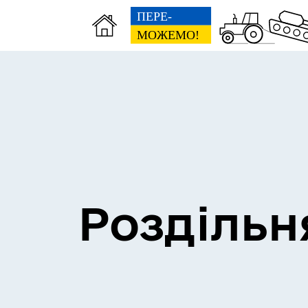
Сесії міської ради
Пун
Роздільн