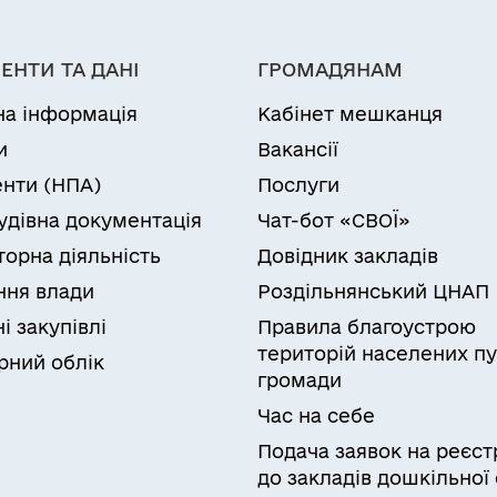
ЕНТИ ТА ДАНІ
ГРОМАДЯНАМ
на інформація
Кабінет мешканця
и
Вакансії
нти (НПА)
Послуги
удівна документація
Чат-бот «СВОЇ»
торна діяльність
Довідник закладів
ня влади
Роздільнянський ЦНАП
і закупівлі
Правила благоустрою
територій населених пу
рний облік
громади
Час на себе
Подача заявок на реєст
до закладів дошкільної 