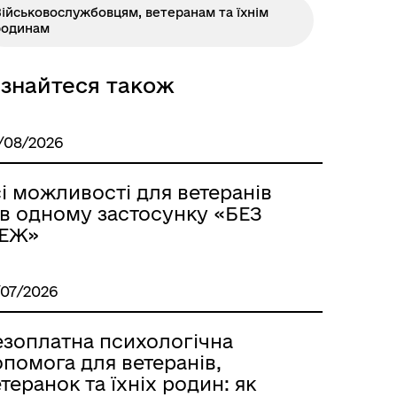
ійськовослужбовцям, ветеранам та їхнім
родинам
ізнайтеся також
Розклад автобусів Роздільна-
Лиманське
/08/2026
і можливості для ветеранів
 в одному застосунку «БЕЗ
ЕЖ»
/07/2026
езоплатна психологічна
м
помога для ветеранів,
теранок та їхніх родин: як