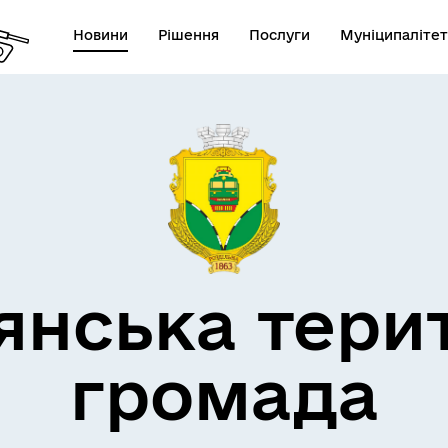
Новини
Рішення
Послуги
Муніципалітет
кти незламності
Пам’яті військових громад
янська тери
громада