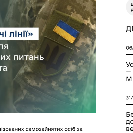
В
Д
Книга пам'яті полеглих за
дерна рівність
Україну
06
Ус
—
М
31
Б
ормаційна безпека та
Військовослужбовцям,
нічний захист інформації
ветеранам та їхнім родина
до
ве
ізованих самозайнятих осіб за