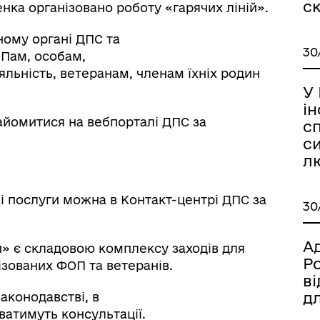
с
ка організовано роботу «гарячих ліній».
ому органі ДПС та
30
ОПам, особам,
льність, ветеранам, членам їхніх родин
У
ін
айомитися на вебпорталі ДПС за
с
си
іаційний фон
Електронна черга в ТЦК
лю
 послуги можна в Контакт-центрі ДПС за
30
А
й» є складовою комплексу заходів для
Ро
зованих ФОП та ветеранів.
в
д
аконодавстві, в
аватимуть консультації.