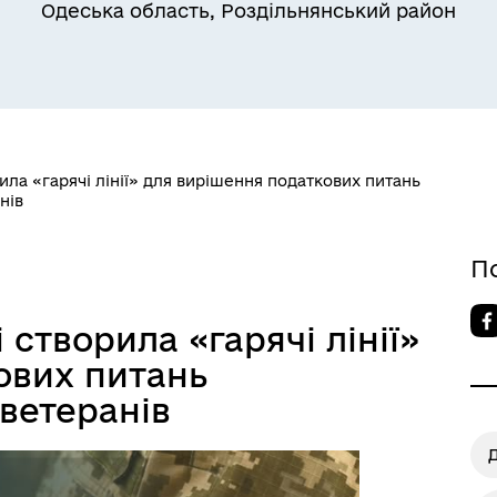
Одеська область, Роздільнянський район
Квитки на потяг для
ільний захист населення
військовослужбовців та їх
сімей
ила «гарячі лінії» для вирішення податкових питань
нів
П
створила «гарячі лінії»
а безбар’єрності
Учасникам бойових дій
ових питань
ветеранів