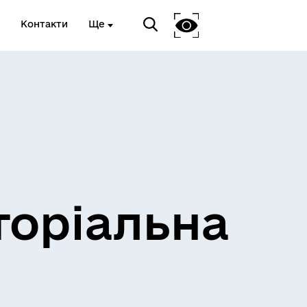
Контакти
Ще
и
Розклад електричок
торіальна