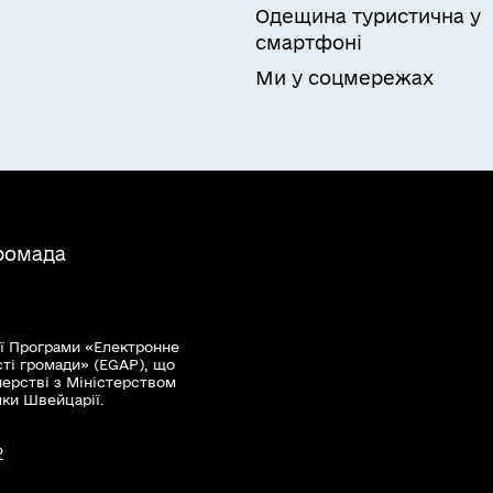
Одещина туристична у
смартфоні
Ми у соцмережах
громада
ї Програми «Електронне
сті громади» (EGAP), що
нерстві з Міністерством
мки Швейцарії.
?