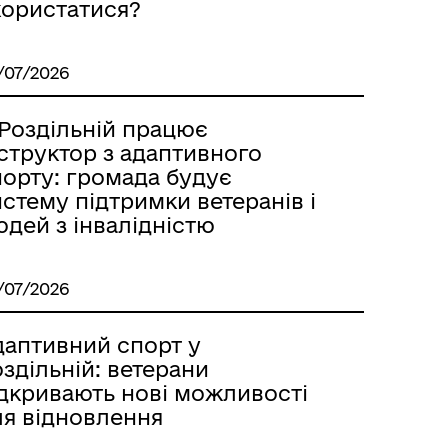
користатися?
/07/2026
 Роздільній працює
структор з адаптивного
порту: громада будує
стему підтримки ветеранів і
дей з інвалідністю
/07/2026
даптивний спорт у
здільній: ветерани
ідкривають нові можливості
ля відновлення