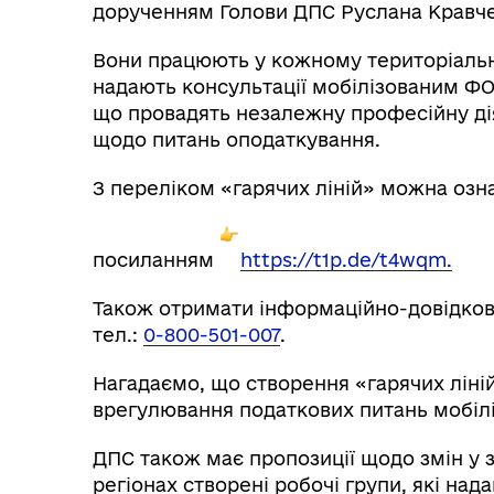
дорученням Голови ДПС Руслана Кравчен
Вони працюють у кожному територіальн
надають консультації мобілізованим Ф
що провадять незалежну професійну дія
щодо питань оподаткування.
З переліком «гарячих ліній» можна озн
Колегіальні органи (ради,
Рад
робочі групи, комісії)
посиланням
https://t1p.de/t4wqm.
Також отримати інформаційно-довідкові
тел.:
0-800-501-007
.
Нагадаємо, що створення «гарячих ліні
врегулювання податкових питань мобілі
ДПС також має пропозиції щодо змін у з
регіонах створені робочі групи, які над