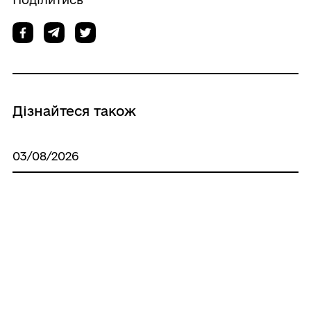
Дізнайтеся також
03/08/2026
Запрошуємо до участі в опитуванні
щодо реалізації права осіб з
інвалідністю на працю
29/07/2026