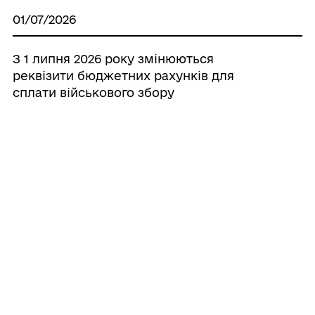
01/07/2026
З 1 липня 2026 року змінюються
реквізити бюджетних рахунків для
сплати військового збору
29/05/2026
Долучайтеся до безбарʼєрного
отримання електронних податкових
сервісів
11/03/2026
Електронний кабінет. Взаємодія з
платниками податків