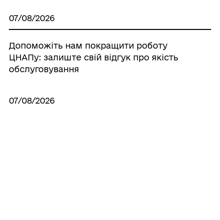
07/08/2026
Допоможіть нам покращити роботу
ЦНАПу: залиште свій відгук про якість
обслуговування
07/08/2026
Циркова програма «Імпульс» зібрала
дітей і дорослих у Палаці культури
06/08/2026
Робоча нарада зі старостами: вода,
безпека та підготовка до зими