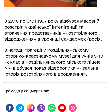
З 29.10 по 04.11 1937 року відбувся масовий
розстріл української інтелігенції та
втрачення представників «Розстріляного
відродження» в урочищі Сандармох (росія).
З нагоди трагедії у Роздільнянському
історико-краєзнавчому музеї для учнів 9-10
-х класів Роздільнянського міського ліцею
№4 відбувся показ відеоролика «Реальна
історія розстріляного відродження».
Громада у соцмережах: