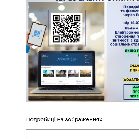
Трансляції
Ген
Інф
Графіки прийому громадян
тех
Подробиці на зображеннях.