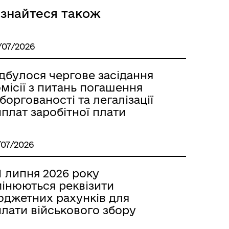
ізнайтеся також
Розклад автобусів Роздільна-
Лиманське
/07/2026
дбулося чергове засідання
місії з питань погашення
боргованості та легалізації
плат заробітної плати
/07/2026
м
1 липня 2026 року
мінюються реквізити
юджетних рахунків для
плати військового збору