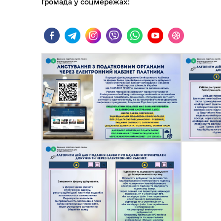
Громада у соцмережах:
Колегіальні органи (ради,
Рад
робочі групи, комісії)