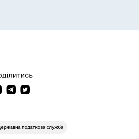
Розклад пасажирських потягів
оділитись
Розклад автобусів Одеса-
Роздільна
Державна податкова служба