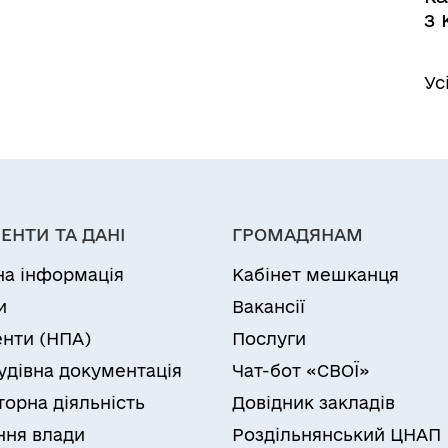
з
Ус
ЕНТИ ТА ДАНІ
ГРОМАДЯНАМ
на інформація
Кабінет мешканця
и
Вакансії
нти (НПА)
Послуги
удівна документація
Чат-бот «СВОЇ»
торна діяльність
Довідник закладів
ня влади
Роздільнянський ЦНАП