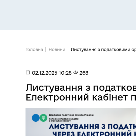
Засідання постійних комісій
Цив
Головна
Новини
Листування з податковими о
02.12.2025 10:28
268
Засідання виконавчого
Рад
комітету
Листування з податко
Електронний кабінет 