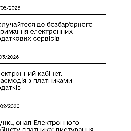
/05/2026
олучайтеся до безбарʼєрного
тримання електронних
даткових сервісів
/03/2026
ектронний кабінет.
заємодія з платниками
датків
/02/2026
ункціонал Електронного
бінету платника: листування