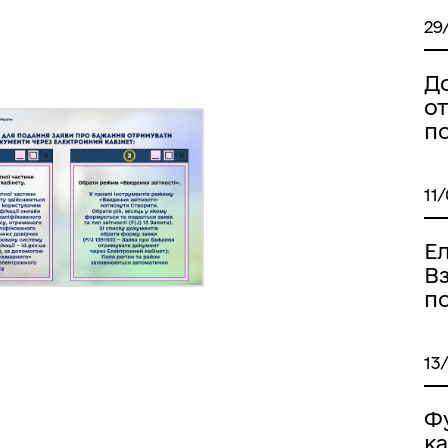
29
Д
іаційний фон
Електронна черга в ТЦК
о
по
11
Ел
В
по
13
Ф
ка