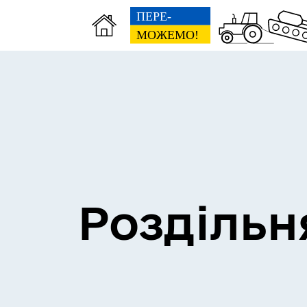
Сесії міської ради
Пун
Роздільн