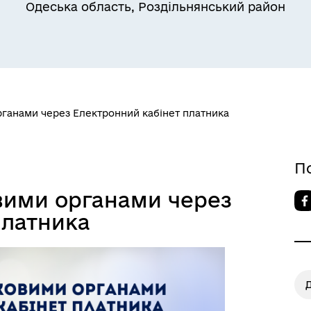
Одеська область, Роздільнянський район
ільний захист населення
військовослужбовців та їх
сімей
рганами через Електронний кабінет платника
П
а безбар’єрності
Учасникам бойових дій
вими органами через
платника