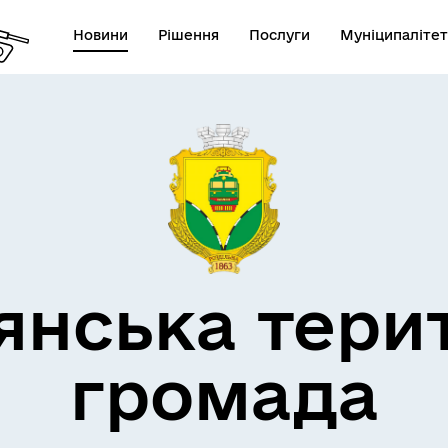
Новини
Рішення
Послуги
Муніципалітет
кти незламності
Пам’яті військових громад
янська тери
громада
Квитки на потяг для