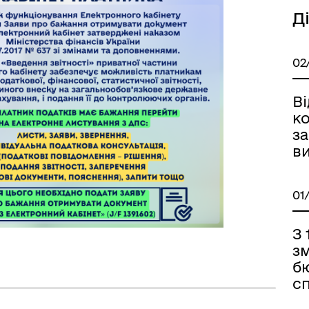
Д
Книга пам'яті полеглих за
дерна рівність
Україну
02
Ві
ко
за
ви
01
ормаційна безпека та
Військовослужбовцям,
нічний захист інформації
ветеранам та їхнім родина
З 
з
б
с