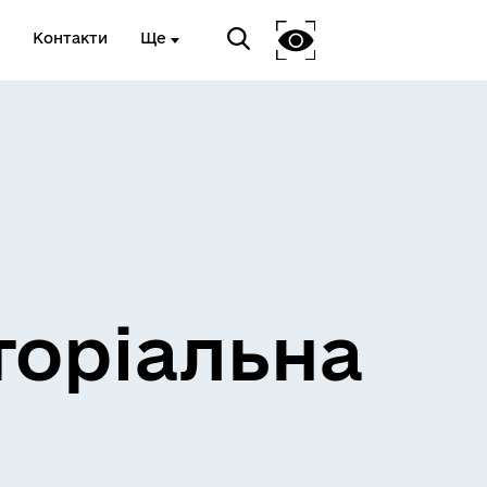
Контакти
Ще
и
Розклад електричок
торіальна