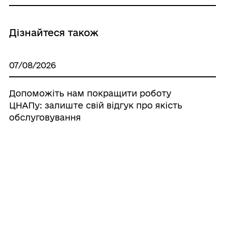
Дізнайтеся також
07/08/2026
Допоможіть нам покращити роботу
ЦНАПу: залиште свій відгук про якість
обслуговування
07/08/2026
Циркова програма «Імпульс» зібрала
дітей і дорослих у Палаці культури
06/08/2026