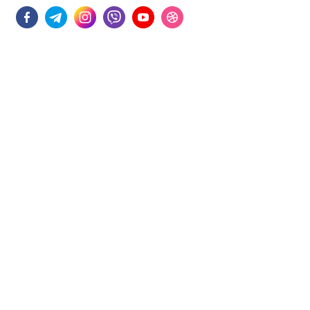
Поділитись
Дізнайтеся також
06/08/2026
Робоча нарада зі старостами: вода,
безпека та підготовка до зими