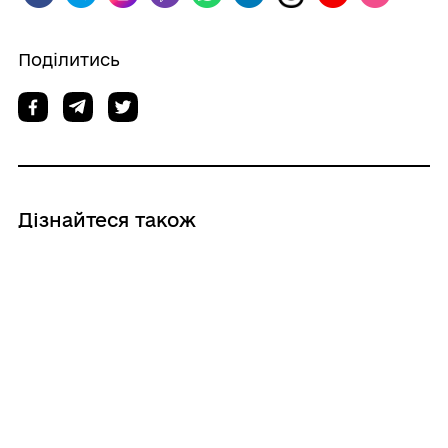
Поділитись
Дізнайтеся також
07/08/2026
Допоможіть нам покращити роботу
ЦНАПу: залиште свій відгук про якість
обслуговування