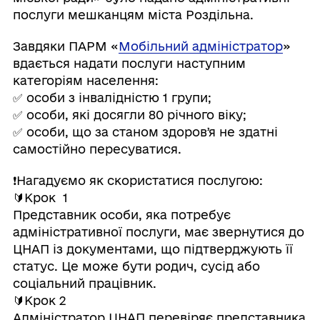
послуги мешканцям міста Роздільна.
Завдяки ПАРМ «
Мобільний адміністратор
»
вдається надати послуги наступним
категоріям населення:
✅ особи з інвалідністю 1 групи;
✅ особи, які досягли 80 річного віку;
✅ особи, що за станом здоровʼя не здатні
самостійно пересуватися.
❗Нагадуємо як скористатися послугою:
🔰Крок 1
Представник особи, яка потребує
адміністративної послуги, має звернутися до
ЦНАП із документами, що підтверджують її
статус. Це може бути родич, сусід або
соціальний працівник.
🔰Крок 2
Адміністратор ЦНАП перевіряє представника