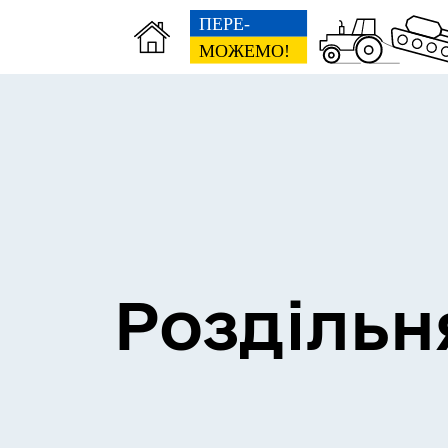
Сесії міської ради
Пун
Роздільн