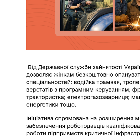
Інф
Графіки прийому громадян
тех
Від Державної служби зайнятості Украї
дозволяє жінкам безкоштовно опануват
спеціальностей: водійка трамвая, трол
Колегіальні органи (ради,
верстатів з програмним керуванням; ф
Рад
робочі групи, комісії)
трактористка; електрогазозварниця; м
енергетики тощо.
Ініціатива спрямована на розширення 
забезпечення роботодавців кваліфікова
роботи підприємств критичної інфрастр