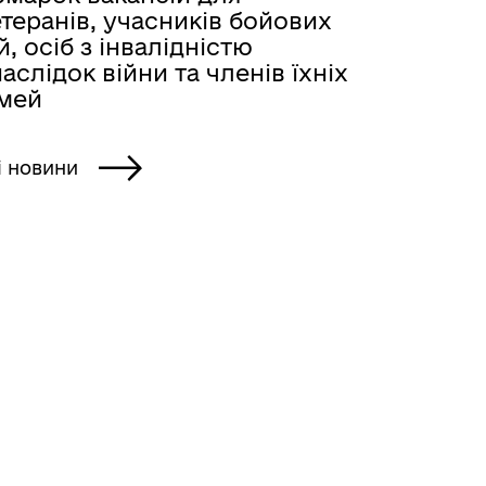
теранів, учасників бойових
й, осіб з інвалідністю
аслідок війни та членів їхніх
імей
і новини