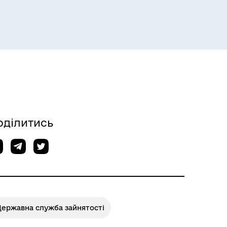
Розклад пасажирських потягів
оділитись
Розклад автобусів Одеса-
Роздільна
Державна служба зайнятості