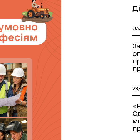
Д
03
З
оп
Книга пам'яті полеглих за
дерна рівність
пр
Україну
п
29
«Р
О
м
п