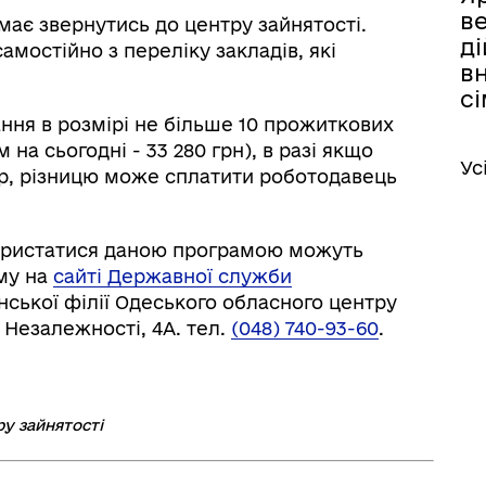
ве
ає звернутись до центру зайнятості.
ді
амостійно з переліку закладів, які
вн
с
ння в розмірі не більше 10 прожиткових
на сьогодні - 33 280 грн), в разі якщо
Ус
ір, різницю може сплатити роботодавець
користатися даною програмою можуть
му на
сайті Державної служби
нської філії Одеського обласного центру
 Незалежності, 4А. тел.
(048) 740-93-60
.
ру зайнятості