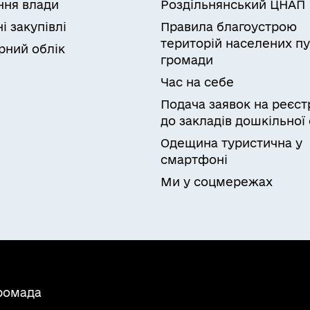
ня влади
Роздільнянський ЦНАП
і закупівлі
Правила благоустрою
територій населених пу
рний облік
громади
Час на себе
Подача заявок на реєст
до закладів дошкільної 
Одещина туристична у
смартфоні
Ми у соцмережах
громада