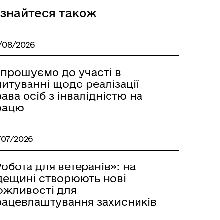
ізнайтеся також
/08/2026
апрошуємо до участі в
итуванні щодо реалізації
Розклад автобусів Роздільна-
ава осіб з інвалідністю на
Лиманське
рацю
/07/2026
обота для ветеранів»: на
дещині створюють нові
ожливості для
рацевлаштування захисників