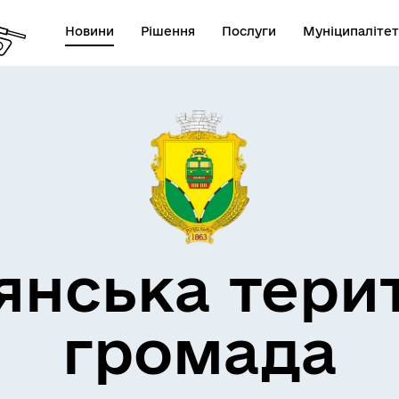
Новини
Рішення
Послуги
Муніципалітет
кти незламності
Пам’яті військових громад
янська тери
громада