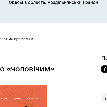
Одеська область, Роздільнянський район
Квитки на потяг для
ільний захист населення
військовослужбовців та їх
сімей
овічим» професіям
П
о «чоловічим»
а безбар’єрності
Учасникам бойових дій