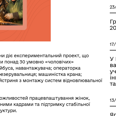
ормаційна безпека та
Військовослужбовцям,
нічний захист інформації
ветеранам та їхнім родина
23
Г
2
17
ни діє експериментальний проект, що
У 
и понад 30 умовно «чоловічих»
ва
ейбуса, навантажувача; операторка
уч
резерувальниця; машиністка крана;
іаційний фон
Електронна черга в ТЦК
ін
айстриня з монтажу систем відновлювальної
та
можливостей працевлаштування жінок,
13
ними кадрами та підтримку стабільної
уктури.
Я