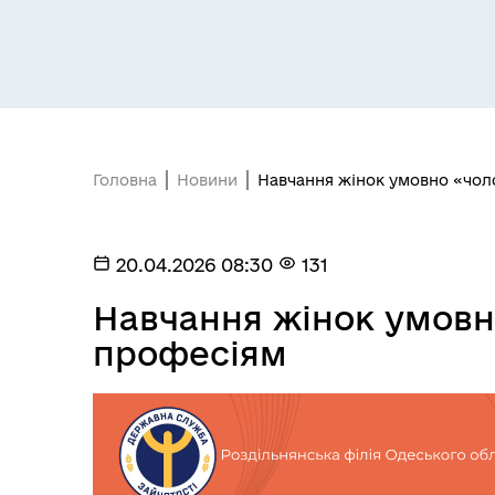
Засідання постійних комісій
Цив
Головна
Новини
Навчання жінок умовно «чол
20.04.2026 08:30
131
Навчання жінок умовн
професіям
Засідання виконавчого
Рад
комітету