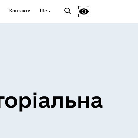
Контакти
Ще
и
Розклад електричок
торіальна