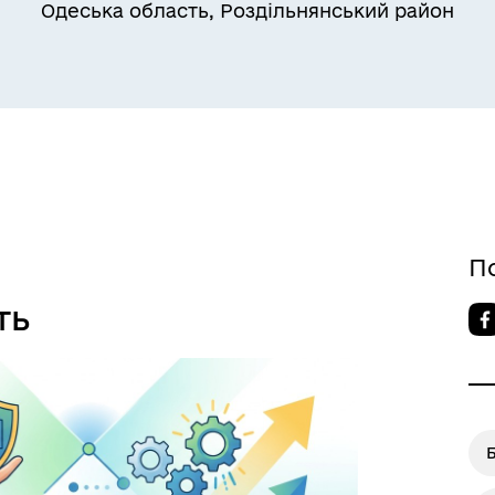
Одеська область, Роздільнянський район
Квитки на потяг для
ільний захист населення
військовослужбовців та їх
сімей
П
ть
а безбар’єрності
Учасникам бойових дій