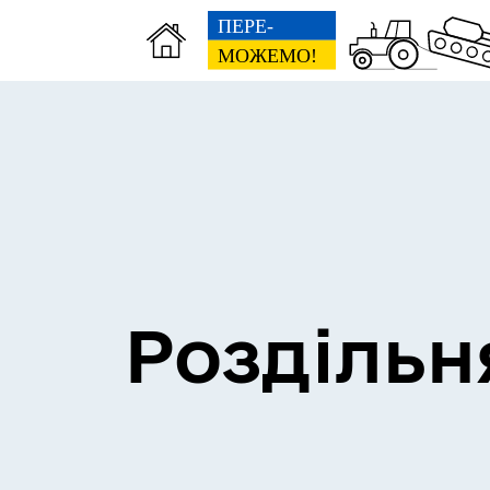
Сесії міської ради
Пун
Роздільн