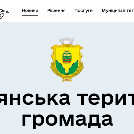
Новини
Рішення
Послуги
Муніципалітет
кти незламності
Пам’яті військових громад
янська тери
громада