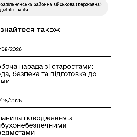
оздільнянська районна військова (державна)
дміністрація
ізнайтеся також
Розклад автобусів Роздільна-
/08/2026
Лиманське
боча нарада зі старостами:
да, безпека та підготовка до
ими
/08/2026
равила поводження з
ибухонебезпечними
редметами
м