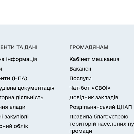
ЕНТИ ТА ДАНІ
ГРОМАДЯНАМ
на інформація
Кабінет мешканця
и
Вакансії
нти (НПА)
Послуги
удівна документація
Чат-бот «СВОЇ»
торна діяльність
Довідник закладів
ня влади
Роздільнянський ЦНАП
і закупівлі
Правила благоустрою
територій населених пу
рний облік
громади