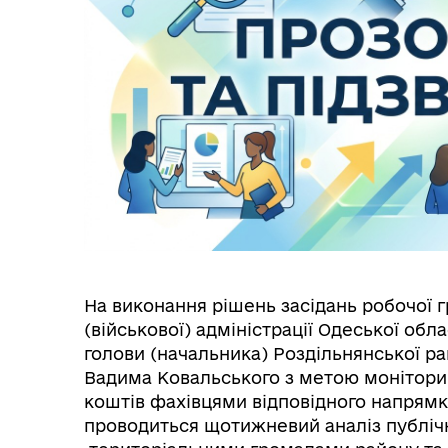
Трансляції
Ген
На виконання рішень засідань робочої 
(військової) адміністрації Одеської обла
голови (начальника) Роздільнянської рай
Вадима Ковальського з метою монітор
коштів фахівцями відповідного напрямк
Інф
проводиться щотижневий аналіз публіч
Графіки прийому громадян
тех