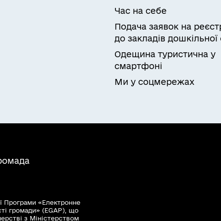
Час на себе
Подача заявок на реєст
до закладів дошкільної 
Одещина туристична у
смартфоні
Ми у соцмережах
громада
ї Програми «Електронне
сті громади» (EGAP), що
нерстві з Міністерством