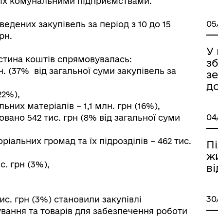
їх комунальними підприємствами.
05
едених закупівель за період з 10 до 15
рн.
У
астина коштів спрямовувалась:
зб
рн. (37% від загальної суми закупівель за
з
д
(22%),
них матеріалів – 1,1 млн. грн (16%),
04
вано 542 тис. грн (8% від загальної суми
іаційний фон
Електронна черга в ТЦК
іальних громад та їх підрозділів – 462 тис.
П
жи
. грн (3%),
в
30
ис. грн (3%) становили закупівлі
ування та товарів для забезпечення роботи