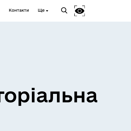
Контакти
Ще
и
Розклад електричок
торіальна