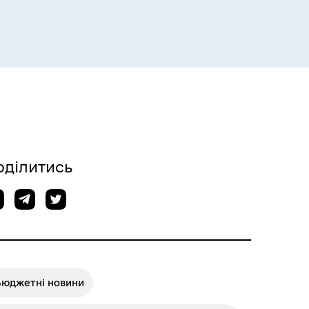
Розклад пасажирських потягів
оділитись
Розклад автобусів Одеса-
Роздільна
Бюджетні новини