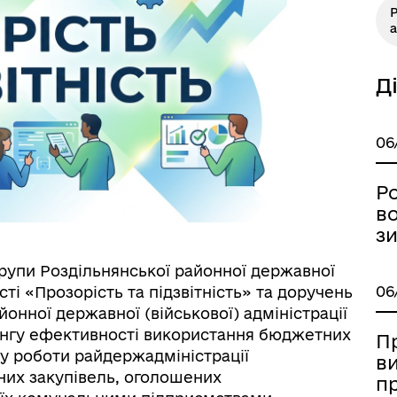
Р
а
Д
Книга пам'яті полеглих за
дерна рівність
06
Україну
Ро
во
з
групи Роздільнянської районної державної
06
сті «Прозорість та підзвітність» та доручень
онної державної (військової) адміністрації
ингу ефективності використання бюджетних
П
у роботи райдержадміністрації
в
ормаційна безпека та
Військовослужбовцям,
них закупівель, оголошених
п
нічний захист інформації
ветеранам та їхнім родина