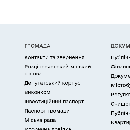
ГРОМАДА
ДОКУМ
Контакти та звернення
Публіч
Роздільнянський міський
Фінанс
голова
Докуме
Депутатський корпус
Містоб
Виконком
Регуля
Інвестиційний паспорт
Очищен
Паспорт громади
Публічн
Міська рада
Кварти
Історична довідка