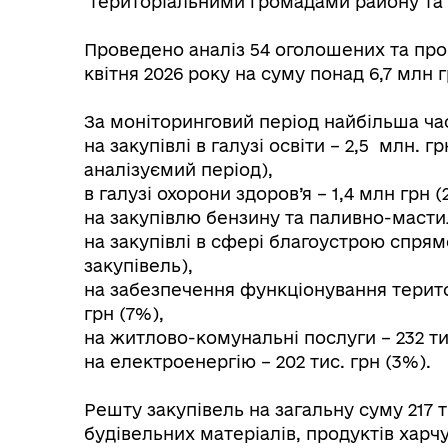
територіальними громадами району та 
⠀
Проведено аналіз 54 оголошених та пров
квітня 2026 року на суму понад 6,7 млн г
⠀
За моніторинговий період найбільша ч
на закупівлі в галузі освіти – 2,5 млн. г
аналізуємий період),
в галузі охорони здоров’я – 1,4 млн грн 
на закупівлю бензину та паливно-мастиль
на закупівлі в сфері благоустрою спрямо
Колегіальні органи (ради,
Рад
робочі групи, комісії)
закупівель),
на забезпечення функціонування територ
грн (7%),
на житлово-комунальні послуги – 232 тис
на електроенергію – 202 тис. грн (3%).
⠀
Решту закупівель на загальну суму 217 т
будівельних матеріалів, продуктів харч