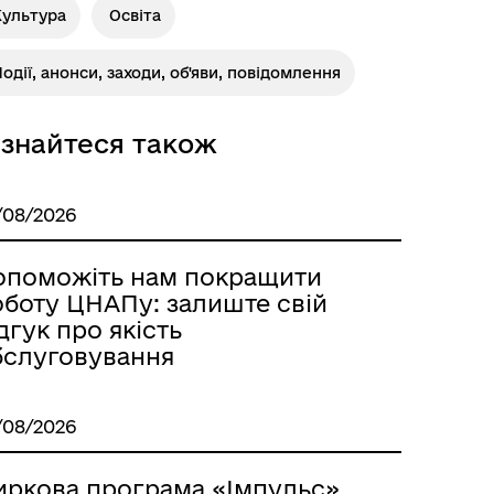
Культура
Освіта
одії, анонси, заходи, об'яви, повідомлення
Розклад автобусів Одеса-
Роздільна
ізнайтеся також
/08/2026
опоможіть нам покращити
оботу ЦНАПу: залиште свій
дгук про якість
бслуговування
/08/2026
иркова програма «Імпульс»
Розклад автобусів Роздільна-