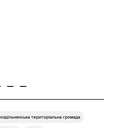
Розклад пасажирських потягів
оділитись
оздільнянська територіальна громада