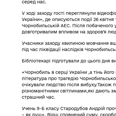
серед нас.
У ході заходу гості переглянули відеоф
України», де описуються події 26 квітня 
Чорнобильській АЕС. Після побаченого у
довготривалим впливом на здоров’я люд
Учасники заходу хвилиною мовчання вша
під час ліквідації наслідків Чорнобильс
Бібліотекарі підготували до цього дня 
Колегіальні органи (ради,
Рад
«Чорнобиль в серці України ,а тінь його 
робочі групи, комісії)
література про трагедію Чорнобильської
очікували людство після вибуху.Також 
різноманітними світлинами,які дають з
страшний час.
Учень 9-Б класу Стародубов Андрій про
– як душ». Вірш сповнений суму, скорб