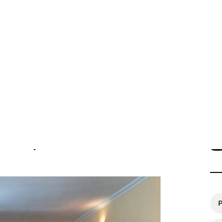
Одеська область, Роздільнянський район
тінь його по всій землі
Квитки на потяг для
ільний захист населення
військовослужбовців та їх
сімей
П
їни, а тінь його по всій
Р