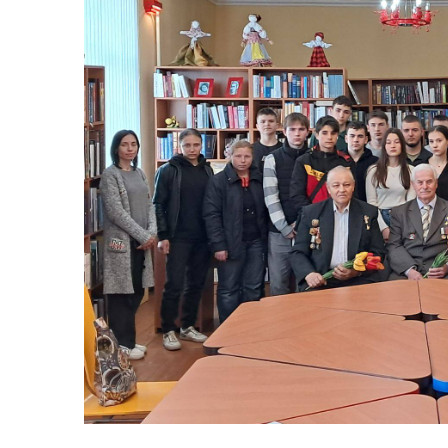
Засідання виконавчого
Рад
комітету