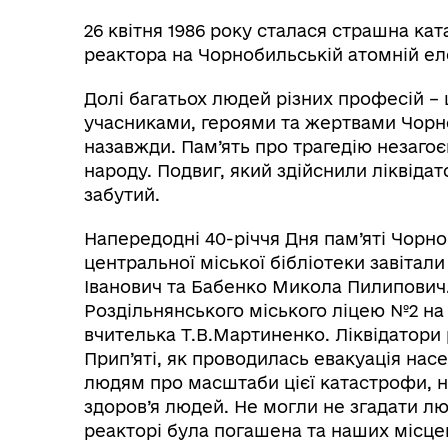
Трансляції
Ген
26 квітня 1986 року сталася страшна кат
реактора на Чорнобильській атомній еле
Долі багатьох людей різних професій – ц
учасниками, героями та жертвами Чорн
назавжди. Пам’ять про трагедію незаго
народу. Подвиг, який здійснили ліквіда
забутий.
Напередодні 40-річчя Дня пам’яті Чорно
центральної міської бібліотеки завітал
Іванович та Бабенко Микола Пилипович. 
Роздільнянського міського ліцею №2 на
вчителька Т.В.Мартиненко. Ліквідатори 
Інф
Прип’яті, як проводилась евакуація насе
Графіки прийому громадян
тех
людям про масштаби цієї катастрофи, н
здоров’я людей. Не могли не згадати л
реакторі була погашена та наших місцев