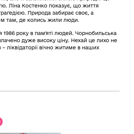
тю. Ліна Костенко показує, що життя
рагедією. Природа забирає своє, а
м там, де колись жили люди.
я 1986 року в пам'яті людей. Чорнобильська
плачено дуже високу ціну. Нехай це лихо не
в – ліквідаторіі вічно житиме в наших