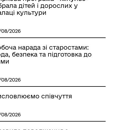
брала дітей і дорослих у
Лиманське
алаці культури
/08/2026
боча нарада зі старостами:
да, безпека та підготовка до
ими
/08/2026
исловлюємо співчуття
м
/08/2026