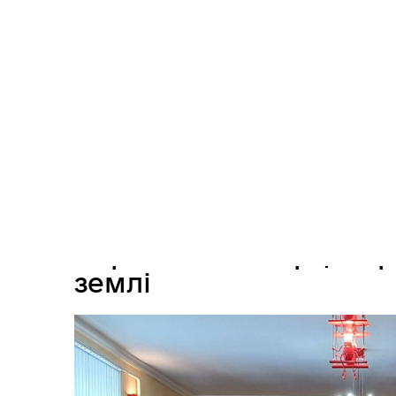
Головна
Новини
Чорнобиль в серці України, а 
Засідання постійних комісій
Цив
24.04.2026 12:08
513
Чорнобиль в серці Укра
землі