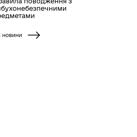
равила поводження з
ибухонебезпечними
редметами
і новини