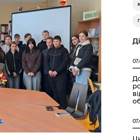
П
а безбар’єрності
Учасникам бойових дій
Д
07
Д
р
ві
о
07
Ц
Книга пам'яті полеглих за