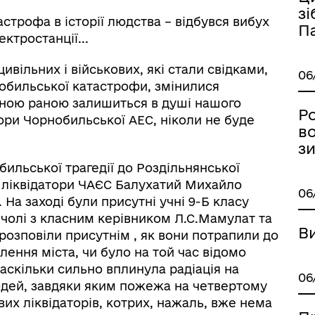
дерна рівність
зі
Україну
астрофа в історії людства – відбувся вибух
П
ктростанції...
ивільних і військових, які стали свідками,
06
обильської катастрофи, змінилися
єною раною залишиться в душі нашого
Ро
тори Чорнобильської АЕС, ніколи не буде
во
з
бильської трагедії до Роздільнянської
и ліквідатори ЧАЄС Балухатий Михайло
06
На заході були присутні учні 9-Б класу
 чолі з класним керівником Л.С.Мамулат та
В
розповіли присутнім , як вони потрапили до
ормаційна безпека та
Військовослужбовцям,
лення міста, чи було на той час відомо
нічний захист інформації
ветеранам та їхнім родина
аскільки сильно вплинула радіація на
06
юдей, завдяки яким пожежа на четвертому
их ліквідаторів, котрих, нажаль, вже нема