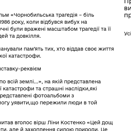
П
в
п
ільм «Чорнобильська трагедія – біль
1986 року, коли відбувся вибух на
чні були вражені масштабом трагедії та її
Ус
ей та довкілля.
нували пам’ять тих, хто віддав своє життя
ької катастрофи.
виставку-реквієм
іаційний фон
Електронна черга в ТЦК
по всій землі...», на якій представлена
 катастрофи та страшні наслідки,які
представлені фотоальбоми з
могу уявити,що пережили люди в той
читав вголос вірш Ліни Костенко «Цей дощ
оти, але й захоплення силою природи. Це