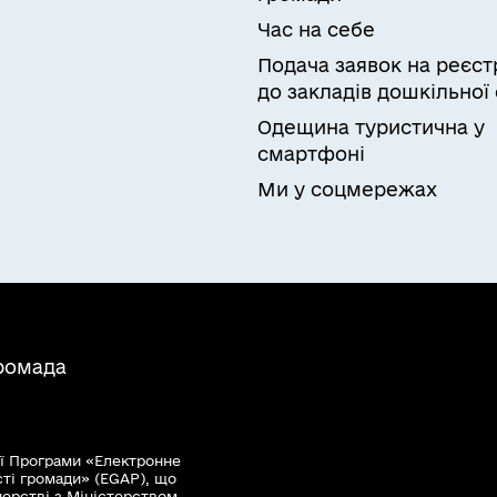
Час на себе
Подача заявок на реєст
до закладів дошкільної 
Одещина туристична у
смартфоні
Ми у соцмережах
громада
ї Програми «Електронне
сті громади» (EGAP), що
нерстві з Міністерством