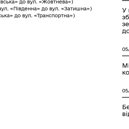
івська» до вул. «Жовтнева»)
вул. «Південна» до вул. «Затишна»)
У
ська» до вул. «Транспортна»)
зб
іаційний фон
Електронна черга в ТЦК
з
д
05
М
ко
05
Бе
в