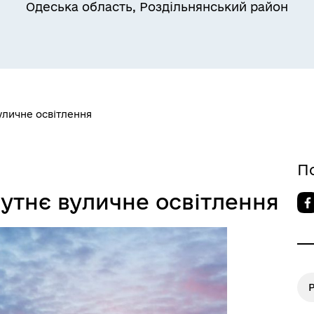
ільний захист населення
військовослужбовців та їх
Одеська область, Роздільнянський район
сімей
уличне освітлення
П
а безбар’єрності
Учасникам бойових дій
утнє вуличне освітлення
Р