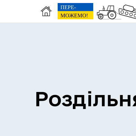
Сесії міської ради
Пун
Роздільн