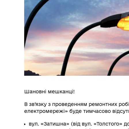
Трансляції
Ген
Інф
Графіки прийому громадян
тех
Шановні мешканці!
В зв’язку з проведенням ремонтних роб
електромережі» буде тимчасово відсут
вул. «Затишна» (від вул. «Толстого» 