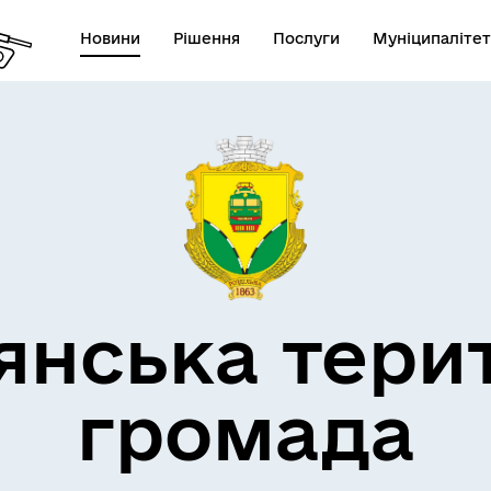
Новини
Рішення
Послуги
Муніципалітет
кти незламності
Пам’яті військових громад
янська тери
громада
Квитки на потяг для