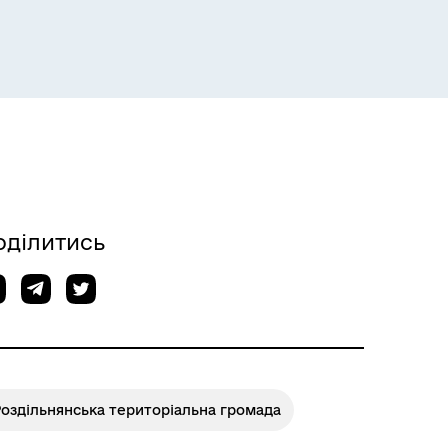
Розклад пасажирських потягів
Розклад автобусів Одеса-
оділитись
Роздільна
оздільнянська територіальна громада