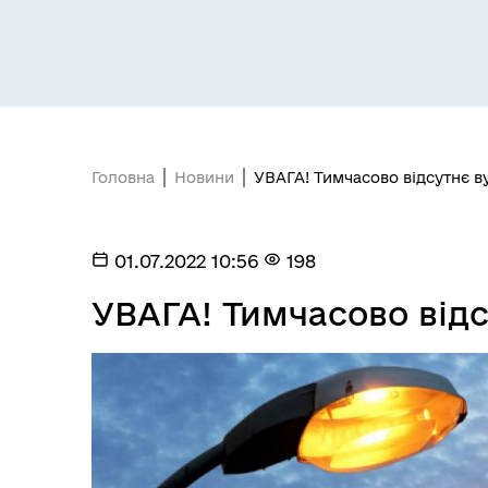
Засідання постійних комісій
Цив
Головна
Новини
УВАГА! Тимчасово відсутнє в
Засідання виконавчого
01.07.2022 10:56
198
Рад
комітету
УВАГА! Тимчасово відс