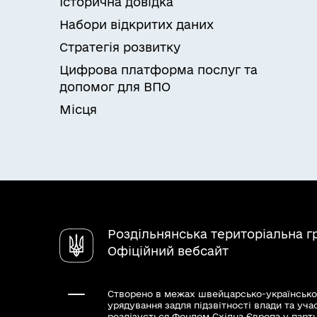
Історична довідка
Набори відкритих даних
Стратегія розвитку
Цифрова платформа послуг та
допомог для ВПО
Місця
Роздільнянська територіальна 
Офіційний вебсайт
Створено в межах швейцарсько-українсько
урядування задля підзвітності влади та уча
реалізується Фондом Східна Європа у парт