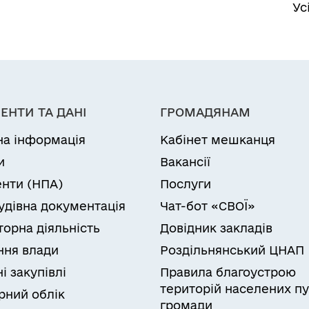
Ус
ЕНТИ ТА ДАНІ
ГРОМАДЯНАМ
на інформація
Кабінет мешканця
и
Вакансії
нти (НПА)
Послуги
удівна документація
Чат-бот «СВОЇ»
торна діяльність
Довідник закладів
ня влади
Роздільнянський ЦНАП
і закупівлі
Правила благоустрою
територій населених пу
рний облік
громади