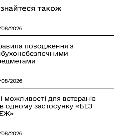
Розклад автобусів Роздільна-
ізнайтеся також
Лиманське
/08/2026
равила поводження з
ибухонебезпечними
редметами
/08/2026
м
і можливості для ветеранів
 в одному застосунку «БЕЗ
ЕЖ»
/08/2026