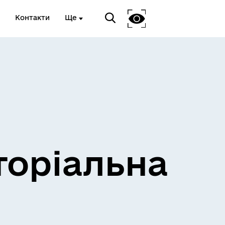
Контакти
Ще
и
Розклад електричок
торіальна