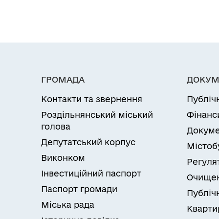
ГРОМАДА
ДОКУМ
Контакти та звернення
Публіч
Роздільнянський міський
Фінанс
голова
Докуме
Депутатський корпус
Містоб
Виконком
Регуля
Інвестиційний паспорт
Очищен
Паспорт громади
Публічн
Міська рада
Кварти