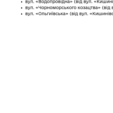
вул. «Водопровідна» (від вул. «Кишин
вул. «Чорноморського козацтва» (від 
Колегіальні органи (ради,
вул. «Ольгиївська» (від вул. «Кишинів
Рад
робочі групи, комісії)