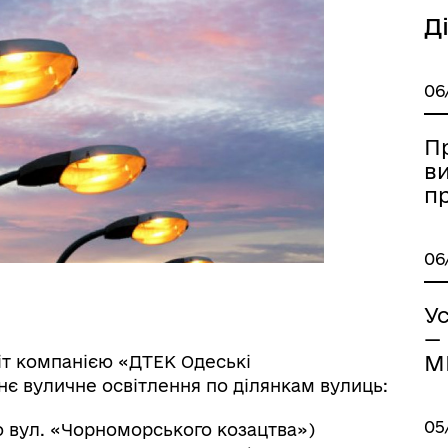
Книга пам'яті полеглих за
Д
дерна рівність
Україну
06
П
в
п
06
ормаційна безпека та
Військовослужбовцям,
нічний захист інформації
ветеранам та їхнім родина
Ус
—
М
іт компанією «ДТЕК Одеські
нє вуличне освітлення по ділянкам вулиць:
05
до вул. «Чорноморського козацтва»)