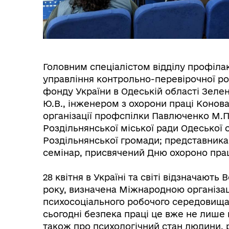
Головним спеціалістом відділу профіла
управління контрольно-перевірочної ро
фонду України в Одеській області Зелен
Інф
Ю.В., інженером з охорони праці Конова
Графіки прийому громадян
тех
організації профспілки Павлюченко М.П
Роздільнянської міської ради Одеської 
Роздільнянської громади; представник
семінар, присвячений Дню охороно прац
⠀
28 квітня в Україні та світі відзначають
року, визначена Міжнародною організа
психосоціального робочого середовища.
сьогодні безпека праці це вже не лише 
також про психологічний стан людини, р