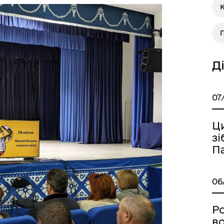
а безбар’єрності
Учасникам бойових дій
П
Д
07
Ц
зі
П
Книга пам'яті полеглих за
дерна рівність
Україну
06
Ро
во