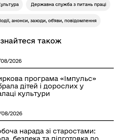
Культура
Державна служба з питань праці
Роздільна
одії, анонси, заходи, об'яви, повідомлення
ізнайтеся також
/08/2026
иркова програма «Імпульс»
брала дітей і дорослих у
алаці культури
Розклад автобусів Роздільна-
Лиманське
/08/2026
боча нарада зі старостами:
да, безпека та підготовка до