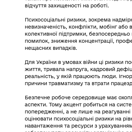
відчуття захищеності на роботі.
⠀
Психосоціальні ризики, зокрема надмір
Колегіальні органи (ради,
Рад
невизначеність, конфлікти, мобінг або в
робочі групи, комісії)
колективної підтримки, безпосередньо 
помилок, зниження концентрації, профес
нещасних випадків.
⠀
Для України в умовах війни ці ризики п
життя, тривала напруга, кадровий дефі
реальність, у якій працюють люди. Ігн
причини травматизму та втрати працезд
⠀
Безпечне робоче середовище має охоплю
аспекти. Тому акцент робиться на систе
попередженні, а не лише на реагуванні 
оцінювати психосоціальні ризики на рів
навантаження та ресурси з урахування