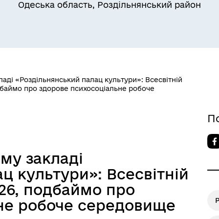
Одеська область, Роздільнянський район
Квитки на потяг для
ільний захист населення
військовослужбовців та їх
сімей
аді «Роздільнянський палац культури»: Всесвітній
дбаймо про здорове психосоціальне робоче
П
му закладі
ц культури»: Всесвітній
26, подбаймо про
Р
не робоче середовище