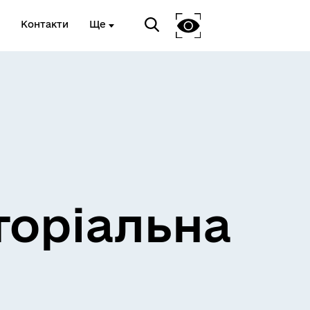
Контакти
Ще
и
Розклад електричок
торіальна