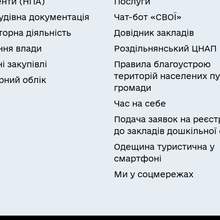
нти (НПА)
Послуги
удівна документація
Чат-бот «СВОЇ»
торна діяльність
Довідник закладів
ня влади
Роздільнянський ЦНАП
і закупівлі
Правила благоустрою
територій населених пу
рний облік
громади
Час на себе
Подача заявок на реєст
до закладів дошкільної 
Одещина туристична у
смартфоні
Ми у соцмережах