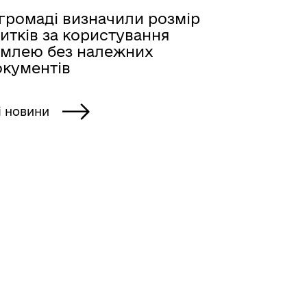
 громаді визначили розмір
итків за користування
емлею без належних
окументів
і новини