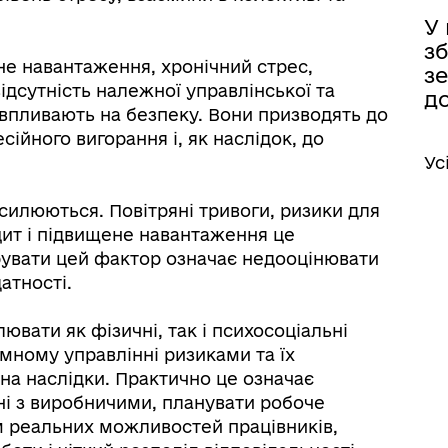
У
зб
не навантаження, хронічний стрес,
з
іаційний фон
Електронна черга в ТЦК
ідсутність належної управлінської та
д
впливають на безпеку. Вони призводять до
ійного вигорання і, як наслідок, до
Ус
осилюються. Повітряні тривоги, ризики для
цит і підвищене навантаження це
орувати цей фактор означає недооцінювати
атності.
вати як фізичні, так і психосоціальні
мному управлінні ризиками та їх
на наслідки. Практично це означає
ні з виробничими, планувати робоче
м реальних можливостей працівників,