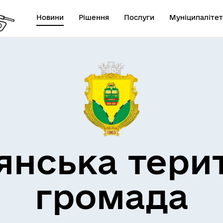
Новини
Рішення
Послуги
Муніципалітет
кти незламності
Пам’яті військових громад
янська тери
громада