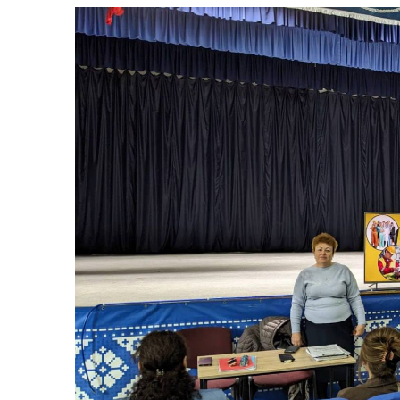
Рад
комітету
Трансляції
Ген