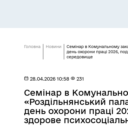
Засідання постійних комісій
Цив
Головна
Новини
Семінар в Комунальному закл
день охорони праці 2026, по
середовище
28.04.2026 10:58
231
Семінар в Комунально
«Роздільнянський пала
день охорони праці 20
здорове психосоціаль
Засідання виконавчого