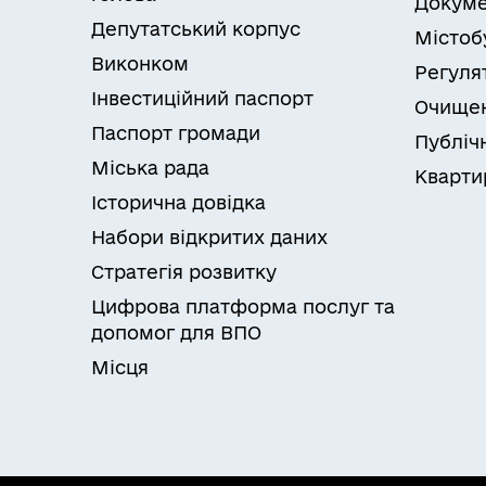
Докуме
Депутатський корпус
Містоб
Виконком
Регуля
Інвестиційний паспорт
Очищен
Паспорт громади
Публічн
Міська рада
Кварти
Історична довідка
Набори відкритих даних
Стратегія розвитку
Цифрова платформа послуг та
допомог для ВПО
Місця