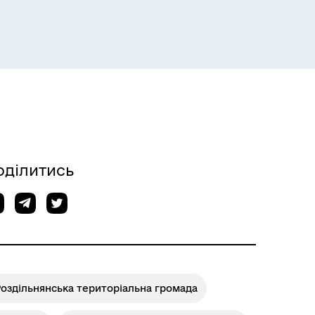
Розклад пасажирських потягів
оділитись
оздільнянська територіальна громада
Розклад автобусів Одеса-