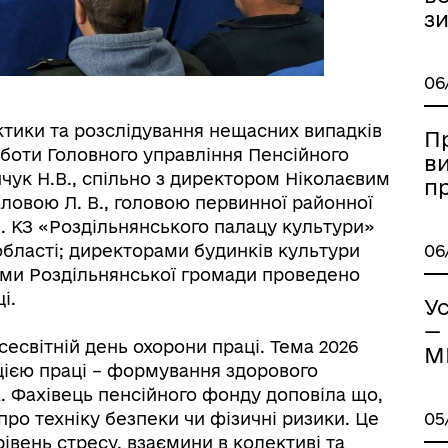
з
06
ктики та розслідування нещасних випадків
П
боти Головного управління Пенсійного
в
чук Н.В., спільно з директором Ніколаєвим
п
ормаційна безпека та
Військовослужбовцям,
ловою Л. В., головою первинної районної
нічний захист інформації
ветеранам та їхнім родина
. КЗ «Роздільнянського палацу культури»
області; директорами будинків культури
06
ами Роздільнянської громади проведено
і.
Ус
—
 Всесвітній день охорони праці. Тема 2026
М
цією праці – формування здорового
 Фахівець пенсійного фонду доповіла що,
про техніку безпеки чи фізичні ризики. Це
05
івень стресу, взаємини в колективі та