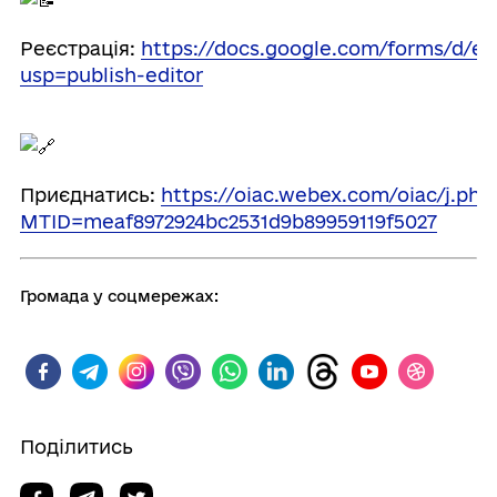
Реєстрація:
https://docs.google.com/forms/d/
usp=publish-editor
Приєднатись:
https://oiac.webex.com/oiac/j.php
MTID=meaf8972924bc2531d9b89959119f5027
Громада у соцмережах:
Поділитись