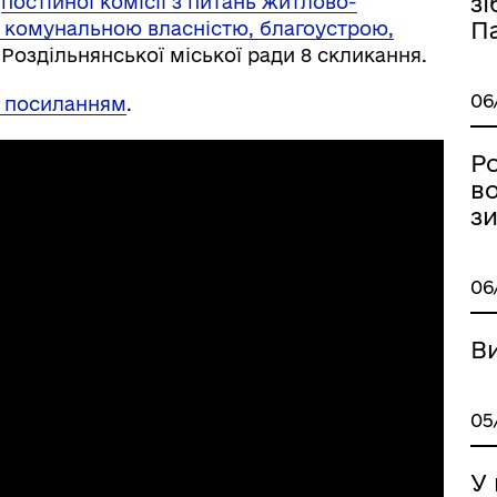
зі
я
постійної комісії з питань житлово-
П
я комунальною власністю, благоустрою,
Роздільнянської міської ради 8 скликання.
06
а посиланням
.
Ро
во
з
іаційний фон
Електронна черга в ТЦК
06
В
05
У