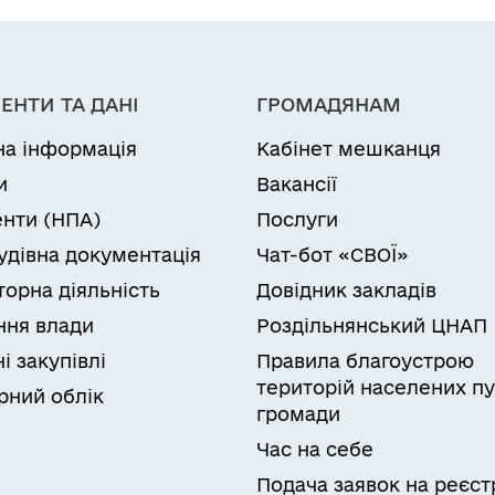
ЕНТИ ТА ДАНІ
ГРОМАДЯНАМ
на інформація
Кабінет мешканця
и
Вакансії
нти (НПА)
Послуги
удівна документація
Чат-бот «СВОЇ»
торна діяльність
Довідник закладів
ня влади
Роздільнянський ЦНАП
і закупівлі
Правила благоустрою
територій населених пу
рний облік
громади
Час на себе
Подача заявок на реєст