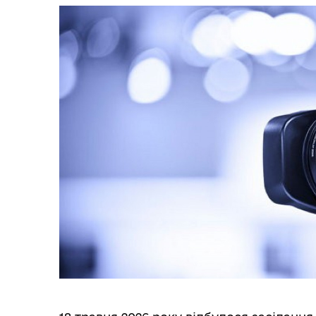
Трансляції
Ген
Інф
Графіки прийому громадян
тех