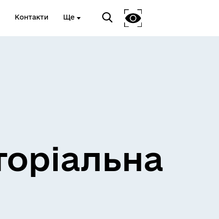
Контакти
Ще
и
Розклад електричок
торіальна