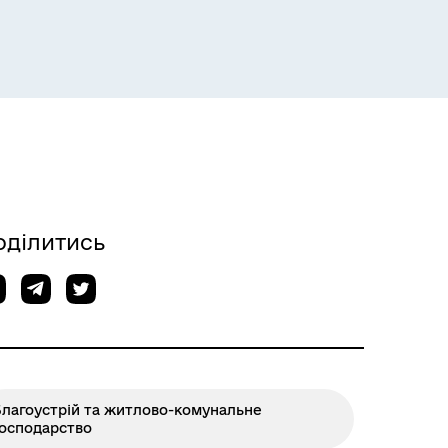
Розклад пасажирських потягів
оділитись
Розклад автобусів Одеса-
Роздільна
Благоустрій та житлово-комунальне
господарство