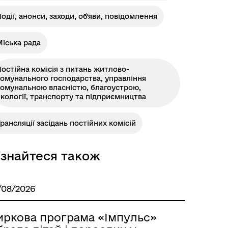
одії, анонси, заходи, об'яви, повідомлення
іська рада
Розклад автобусів Роздільна-
остійна комісія з питань житлово-
Лиманське
омунального господарства, управління
комунальною власністю, благоустрою,
кології, транспорту та підприємництва
рансляції засідань постійних комісій
ізнайтеся також
/08/2026
м
иркова програма «Імпульс»