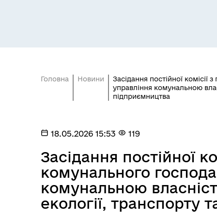
Засідання постійних комісій
Цив
Головна
Новини
Засідання постійної комісії 
управління комунальною влас
підприємництва
18.05.2026 15:53
119
Засідання виконавчого
Засідання постійної ко
Рад
комітету
комунального господа
комунальною власніст
екології, транспорту 