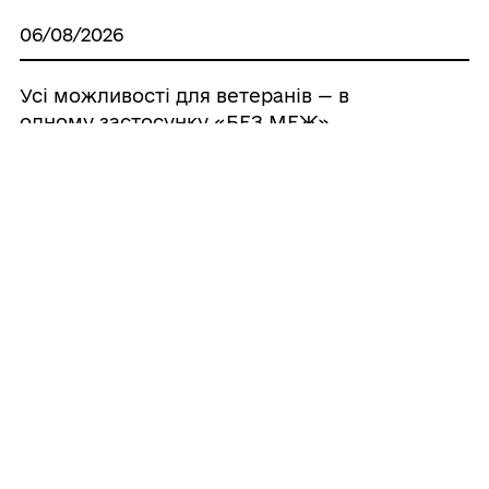
06/08/2026
Усі можливості для ветеранів — в
одному застосунку «БЕЗ МЕЖ»
05/08/2026
У громаді визначили розмір збитків за
користування землею без належних
документів
05/08/2026
Міжнародне партнерство для
конкретних змін у громаді