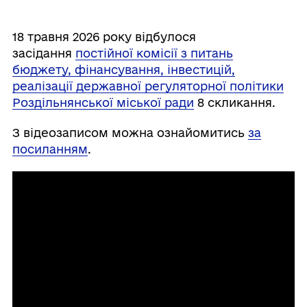
18 травня 2026 року відбулося
засідання
постійної комісії з питань
бюджету, фінансування, інвестицій,
реалізації державної регуляторної політики
Роздільнянської міської ради
8 скликання.
З відеозаписом можна ознайомитись
за
посиланням
.