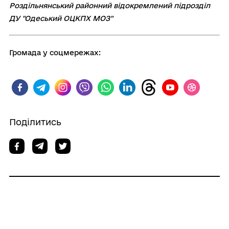
Роздiльнянський районний вiдокремлений пiдроздiл
ДУ "Одеський ОЦКПХ МОЗ"
Громада у соцмережах:
Поділитись
Дізнайтеся також