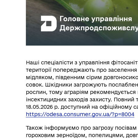
Графіки прийому громадян
тех
Наші спеціалісти з управління фітосані
території попереджають про заселення
мідляком, південним сірим довгоносик
Колегіальні органи (ради,
совок. Шкідники загрожують послабле
Рад
робочі групи, комісії)
рослин, тому аграріям рекомендується
інсектицидних заходів захисту. Повний 
18.05.2026 р. доступний на офіційному с
https://odesa.consumer.gov.ua/?p=8004
Також інформуємо про загрозу посівам 
гороховим зерноїдом, попелицями, довг