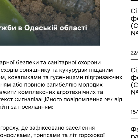
нічний захист інформації
ветеранам та їхнім родина
С
ф
(
№1
22
тарної безпеки та санітарної охорони
С
 сходів соняшнику та кукурудзи піщаним
ф
ом, коваликами та гусеницями підгризаючих
(
нням або повною загибеллю молодих
іаційний фон
Електронна черга в ТЦК
№1
 вжити комплексних агротехнічних та
текст Сигналізаційного повідомлення №7 від
айті за посиланням:
15
гороху, де зафіксовано заселення
Ф
оносиками, трипсами та літ горохової
р