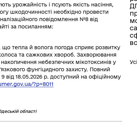
ть урожайність і псують якість насіння,
Д
огу шкодочинності необхідно провести
п
гналізаційного повідомлення №8 від
м
айті за посиланням:
са
с
в
 що тепла й волога погода сприяє розвитку
 колоса та сажкових хвороб. Захворювання
 накопичення небезпечних мікотоксинів у
Ус
'язкового фунгіцидного захисту. Повний
9 від 18.05.2026 р. доступний на офіційному
umer.gov.ua/?p=8011
деській області