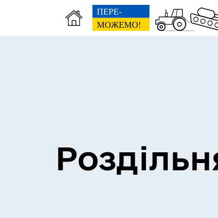
Сесії міської ради
Пун
Роздільн