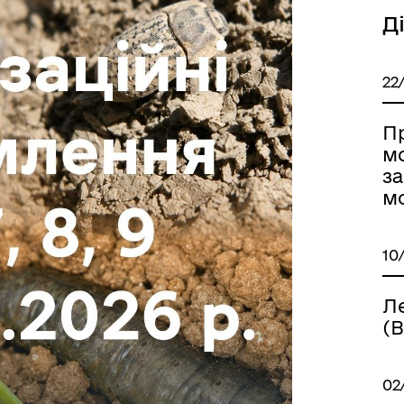
Д
22
П
Книга пам'яті полеглих за
м
дерна рівність
Україну
з
м
10
Ле
(
02
ормаційна безпека та
Військовослужбовцям,