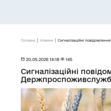
Засідання постійних комісій
Цив
Головна
Новини
Сигналізаційні повідомленн
20.05.2026 14:18
145
Сигналізаційні повідо
Держпроспоживслуж
Засідання виконавчого
Рад
комітету