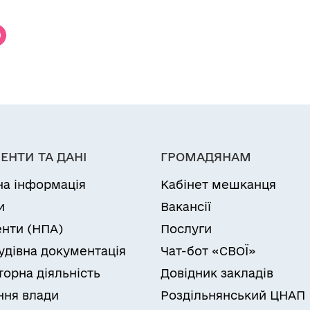
ЕНТИ ТА ДАНІ
ГРОМАДЯНАМ
на інформація
Кабінет мешканця
и
Вакансії
нти (НПА)
Послуги
удівна документація
Чат-бот «СВОЇ»
торна діяльність
Довідник закладів
ня влади
Роздільнянський ЦНАП