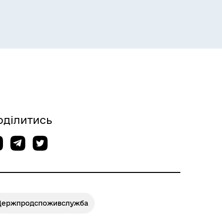
Розклад пасажирських потягів
оділитись
Розклад автобусів Одеса-
Роздільна
Держпродспоживслужба