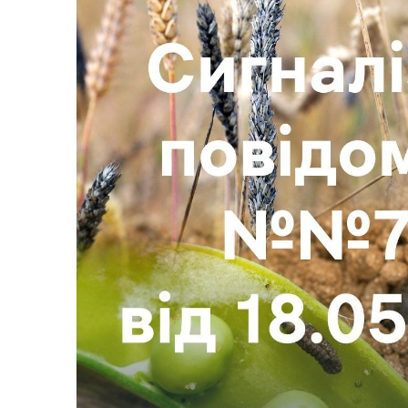
Трансляції
Ген
Інф