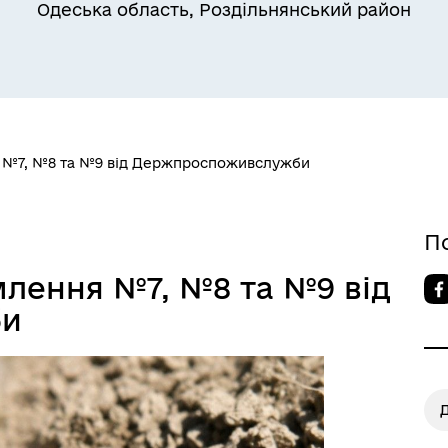
Одеська область, Роздільнянський район
Квитки на потяг для
ільний захист населення
військовослужбовців та їх
сімей
я №7, №8 та №9 від Держпроспоживслужби
П
млення №7, №8 та №9 від
би
а безбар’єрності
Учасникам бойових дій