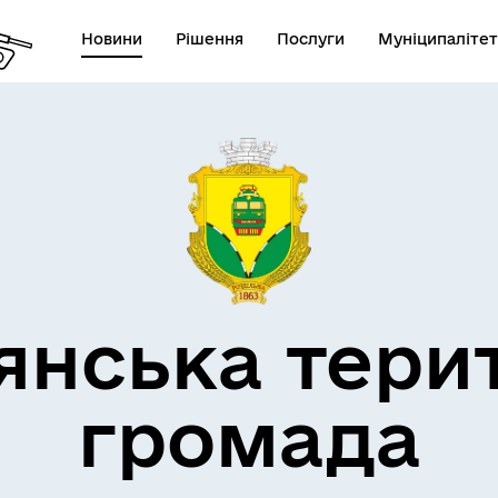
Новини
Рішення
Послуги
Муніципалітет
кти незламності
Пам’яті військових громад
янська тери
громада