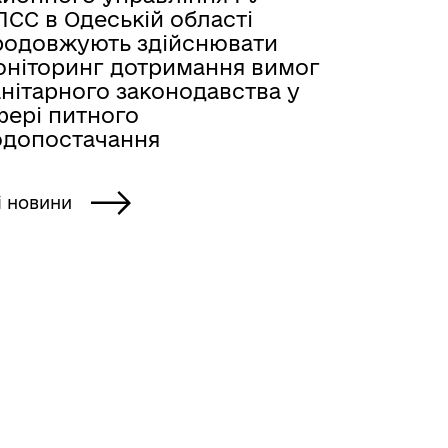
ПСС в Одеській області
родовжують здійснювати
оніторинг дотримання вимог
нітарного законодавства у
фері питного
одопостачання
і новини