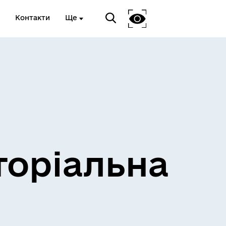
Контакти
Ще
и
Розклад електричок
торіальна