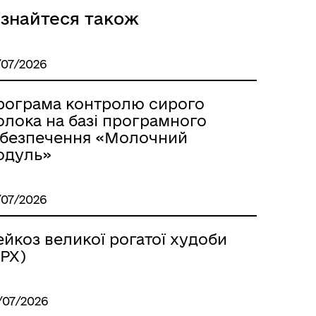
ізнайтеся також
/07/2026
рограма контролю сирого
Розклад автобусів Роздільна-
олока на базі програмного
Лиманське
абезпечення «Молочний
одуль»
/07/2026
йкоз великої рогатої худоби
ВРХ)
/07/2026